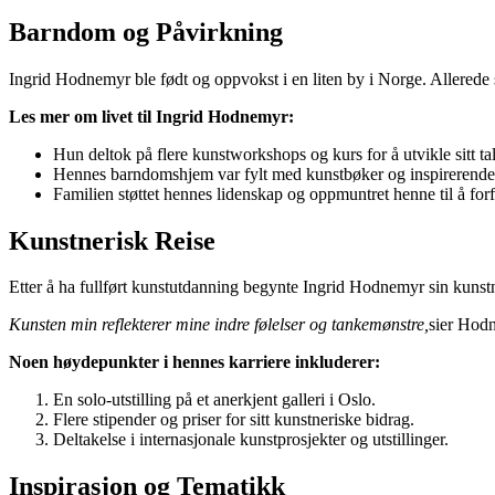
Barndom og Påvirkning
Ingrid Hodnemyr ble født og oppvokst i en liten by i Norge. Allerede s
Les mer om livet til Ingrid Hodnemyr:
Hun deltok på flere kunstworkshops og kurs for å utvikle sitt tal
Hennes barndomshjem var fylt med kunstbøker og inspirerende 
Familien støttet hennes lidenskap og oppmuntret henne til å for
Kunstnerisk Reise
Etter å ha fullført kunstutdanning begynte Ingrid Hodnemyr sin kunstn
Kunsten min reflekterer mine indre følelser og tankemønstre,
sier Hodn
Noen høydepunkter i hennes karriere inkluderer:
En solo-utstilling på et anerkjent galleri i Oslo.
Flere stipender og priser for sitt kunstneriske bidrag.
Deltakelse i internasjonale kunstprosjekter og utstillinger.
Inspirasjon og Tematikk