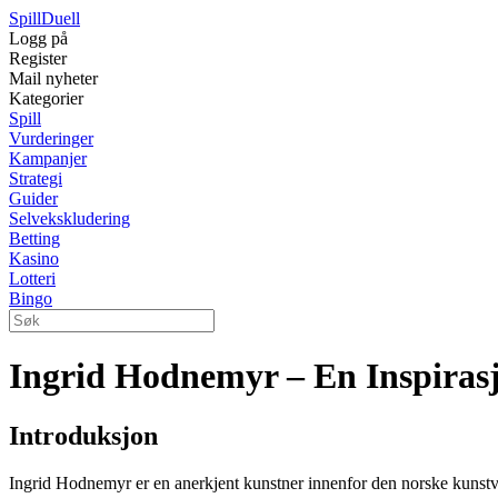
Spill
Duell
Logg på
Register
Mail nyheter
Kategorier
Spill
Vurderinger
Kampanjer
Strategi
Guider
Selvekskludering
Betting
Kasino
Lotteri
Bingo
Ingrid Hodnemyr – En Inspiras
Introduksjon
Ingrid Hodnemyr er en anerkjent kunstner innenfor den norske kunstver