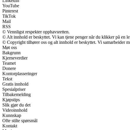
LinkedIn
YouTube
Pinterest
TikTok
Mail
RSS
© Vennligst respekter opphavsretten.
© Alt innhold er beskyttet. Vi kan tjene penger når du klikker på en len
© Copyright tilhører oss og alt innhold er beskyttet. Vi samarbeider me
Møt oss
Bakgrunn
Kjerneverdier
Teamet
Donere
Kontorplasseringer
Tekst
Gratis innhold
Spesialpriser
Tilbakemelding
Kjøpstips
Slik gjør du det
Videoinnhold
Kunnskap
Ofte stilte spørsmål
Kontakt