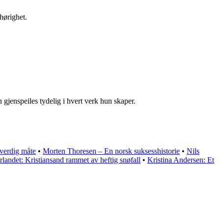
hørighet.
gjenspeiles tydelig i hvert verk hun skaper.
verdig måte
•
Morten Thoresen – En norsk suksesshistorie
•
Nils
landet: Kristiansand rammet av heftig snøfall
•
Kristina Andersen: Et