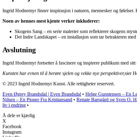
Ingrid Hodnemyr finner inspirasjon i naturen, mennesker og følelser. 
Noen av hennes mest kjente verker inkluderer:
Skogens Sang – en serie malerier som reflekterer skogens myste
Det Indre Landskapet – en installasjon som tar betrakteren med på
Avslutning
Ingrid Hodnemyr fortsetter å fascinere og inspirere publikum med sitt
Kunsten har evnen til å berøre sjelen og vekke nye perspektiver,
sier H
© 2023 Ingrid Hodnemyr Kunst. Alle rettigheter reservert.
Even Øgrey Brandsdal | Even Brandsdal
•
Helge Gunstensen – En Le
Nilsen – En Pioner Fra Kristiansand
•
Renate Barsgård og Sven O. Hø
liv i endring
•
Å dele er kjærlig
X
Facebook
Instagram