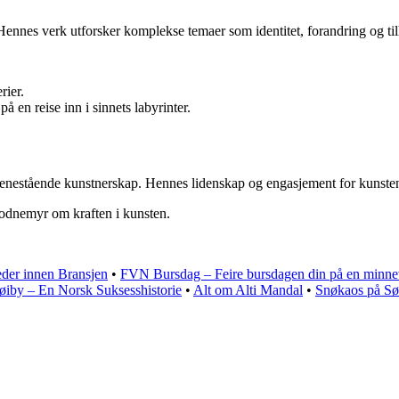
Hennes verk utforsker komplekse temaer som identitet, forandring og til
rier.
 en reise inn i sinnets labyrinter.
 enestående kunstnerskap. Hennes lidenskap og engasjement for kunsten 
odnemyr om kraften i kunsten.
der innen Bransjen
•
FVN Bursdag – Feire bursdagen din på en minne
iby – En Norsk Suksesshistorie
•
Alt om Alti Mandal
•
Snøkaos på Sør