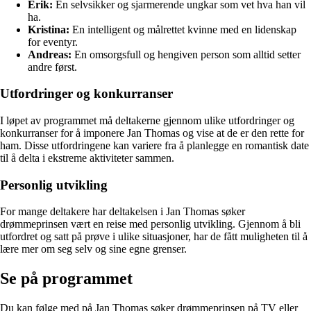
Erik:
En selvsikker og sjarmerende ungkar som vet hva han vil
ha.
Kristina:
En intelligent og målrettet kvinne med en lidenskap
for eventyr.
Andreas:
En omsorgsfull og hengiven person som alltid setter
andre først.
Utfordringer og konkurranser
I løpet av programmet må deltakerne gjennom ulike utfordringer og
konkurranser for å imponere Jan Thomas og vise at de er den rette for
ham. Disse utfordringene kan variere fra å planlegge en romantisk date
til å delta i ekstreme aktiviteter sammen.
Personlig utvikling
For mange deltakere har deltakelsen i Jan Thomas søker
drømmeprinsen vært en reise med personlig utvikling. Gjennom å bli
utfordret og satt på prøve i ulike situasjoner, har de fått muligheten til å
lære mer om seg selv og sine egne grenser.
Se på programmet
Du kan følge med på Jan Thomas søker drømmeprinsen på TV eller