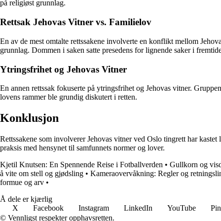
på religiøst grunnlag.
Rettsak Jehovas Vitner vs. Familielov
En av de mest omtalte rettssakene involverte en konflikt mellom Jehovas
grunnlag. Dommen i saken satte presedens for lignende saker i fremtid
Ytringsfrihet og Jehovas Vitner
En annen rettssak fokuserte på ytringsfrihet og Jehovas vitner. Gruppen
lovens rammer ble grundig diskutert i retten.
Konklusjon
Rettssakene som involverer Jehovas vitner ved Oslo tingrett har kastet lys
praksis med hensynet til samfunnets normer og lover.
Kjetil Knutsen: En Spennende Reise i Fotballverden
•
Gullkorn og vis
å vite om stell og gjødsling
•
Kameraovervåkning: Regler og retningsli
formue og arv
•
Å dele er kjærlig
X
Facebook
Instagram
LinkedIn
YouTube
Pin
© Vennligst respekter opphavsretten.