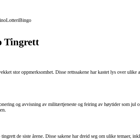
ino
Lotteri
Bingo
o Tingrett
 vekket stor oppmerksomhet. Disse rettssakene har kastet lys over ulike 
sjonering og avvisning av militærtjeneste og feiring av høytider som jul 
den.
tingrett de siste årene. Disse sakene har dreid seg om ulike temaer, inkl