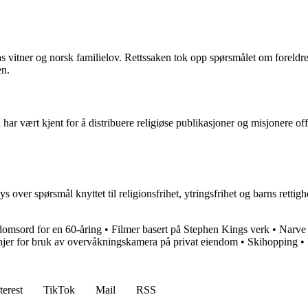
 vitner og norsk familielov. Rettssaken tok opp spørsmålet om foreldrene
en.
 har vært kjent for å distribuere religiøse publikasjoner og misjonere o
 over spørsmål knyttet til religionsfrihet, ytringsfrihet og barns rettigh
domsord for en 60-åring
•
Filmer basert på Stephen Kings verk
•
Narve 
njer for bruk av overvåkningskamera på privat eiendom
•
Skihopping
•
terest
TikTok
Mail
RSS