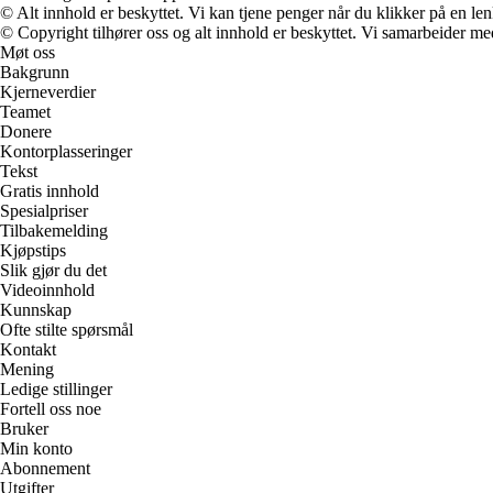
© Alt innhold er beskyttet. Vi kan tjene penger når du klikker på en lenk
© Copyright tilhører oss og alt innhold er beskyttet. Vi samarbeider med
Møt oss
Bakgrunn
Kjerneverdier
Teamet
Donere
Kontorplasseringer
Tekst
Gratis innhold
Spesialpriser
Tilbakemelding
Kjøpstips
Slik gjør du det
Videoinnhold
Kunnskap
Ofte stilte spørsmål
Kontakt
Mening
Ledige stillinger
Fortell oss noe
Bruker
Min konto
Abonnement
Utgifter