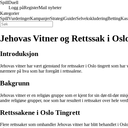
Spill
Duell
Logg på
Register
Mail nyheter
Kategorier
Spill
Vurderinger
Kampanjer
Strategi
Guider
Selvekskludering
Betting
Kas
Jehovas Vitner og Rettssak i Osl
Introduksjon
Jehovas vitner har vært gjenstand for rettssaker i Oslo tingrett som har
nærmere på hva som har foregått i rettssalene.
Bakgrunn
Jehovas vitner er en religiøs gruppe som er kjent for sin dør-til-dør mi
andre religiøse grupper, noe som har resultert i rettssaker over hele ver
Rettssakene i Oslo Tingrett
Flere rettssaker som omhandler Jehovas vitner har blitt behandlet i Oslo 