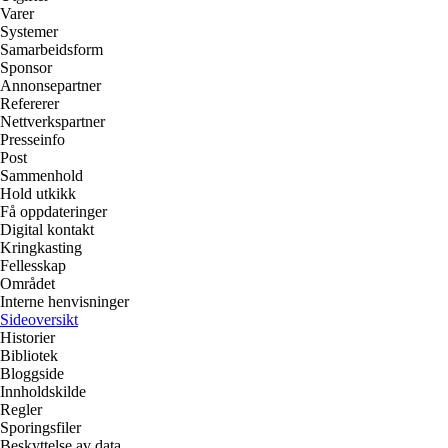
Varer
Systemer
Samarbeidsform
Sponsor
Annonsepartner
Refererer
Nettverkspartner
Presseinfo
Post
Sammenhold
Hold utkikk
Få oppdateringer
Digital kontakt
Kringkasting
Fellesskap
Området
Interne henvisninger
Sideoversikt
Historier
Bibliotek
Bloggside
Innholdskilde
Regler
Sporingsfiler
Beskyttelse av data