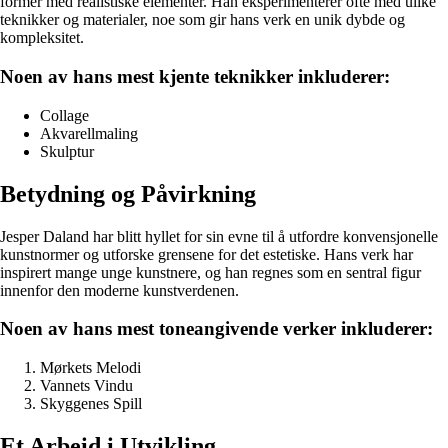
former med realistiske elementer. Han eksperimenterer ofte med ulike
teknikker og materialer, noe som gir hans verk en unik dybde og
kompleksitet.
Noen av hans mest kjente teknikker inkluderer:
Collage
Akvarellmaling
Skulptur
Betydning og Påvirkning
Jesper Daland har blitt hyllet for sin evne til å utfordre konvensjonelle
kunstnormer og utforske grensene for det estetiske. Hans verk har
inspirert mange unge kunstnere, og han regnes som en sentral figur
innenfor den moderne kunstverdenen.
Noen av hans mest toneangivende verker inkluderer:
Mørkets Melodi
Vannets Vindu
Skyggenes Spill
Et Arbeid i Utvikling