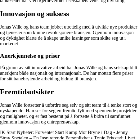
tankesettet har vært kjerneverdier i selskapets vekst og utvikling.
Innovasjon og suksess
Jonas Wille og hans team jobbet utrettelig med å utvikle nye produkter
og tjenester som kunne revolusjonere bransjen. Gjennom innovasjon
og dyktighet klarte de å skape unike løsninger som skilte seg ut i
markedet.
Anerkjennelse og priser
På grunn av sitt innovative arbeid har Jonas Wille og hans selskap blitt
anerkjent både nasjonalt og internasjonalt. De har mottatt flere priser
for sitt banebrytende arbeid og bidrag til bransjen.
Fremtidsutsikter
Jonas Wille fortsetter å utfordre seg selv og sitt team til å tenke stort og
nyskapende. Han ser for seg en fremtid fylt med spennende prosjekter
og muligheter, og er fast bestemt på å fortsette å bidra til samfunnet
gjennom innovasjon og entreprenørskap.
IK Start Nyheter: Forventet Start Kamp Mot Bryne i Dag
•
Jenny
Stray Spetalen – En Inspirerende Personlighet
•
Tonje Frigstad: Livet