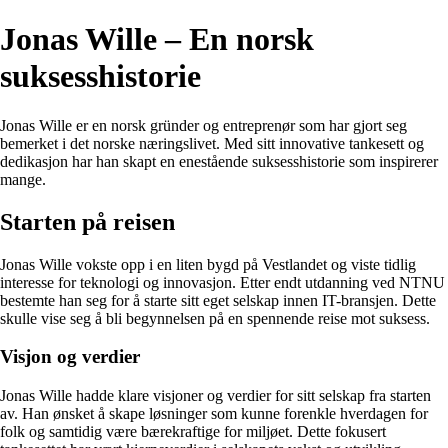
Jonas Wille – En norsk
suksesshistorie
Jonas Wille er en norsk gründer og entreprenør som har gjort seg
bemerket i det norske næringslivet. Med sitt innovative tankesett og
dedikasjon har han skapt en enestående suksesshistorie som inspirerer
mange.
Starten på reisen
Jonas Wille vokste opp i en liten bygd på Vestlandet og viste tidlig
interesse for teknologi og innovasjon. Etter endt utdanning ved NTNU
bestemte han seg for å starte sitt eget selskap innen IT-bransjen. Dette
skulle vise seg å bli begynnelsen på en spennende reise mot suksess.
Visjon og verdier
Jonas Wille hadde klare visjoner og verdier for sitt selskap fra starten
av. Han ønsket å skape løsninger som kunne forenkle hverdagen for
folk og samtidig være bærekraftige for miljøet. Dette fokusert