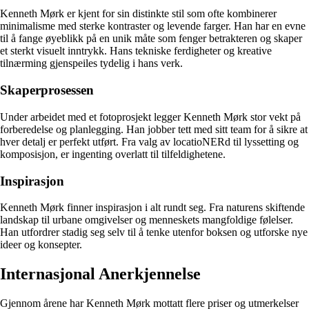
Kenneth Mørk er kjent for sin distinkte stil som ofte kombinerer
minimalisme med sterke kontraster og levende farger. Han har en evne
til å fange øyeblikk på en unik måte som fenger betrakteren og skaper
et sterkt visuelt inntrykk. Hans tekniske ferdigheter og kreative
tilnærming gjenspeiles tydelig i hans verk.
Skaperprosessen
Under arbeidet med et fotoprosjekt legger Kenneth Mørk stor vekt på
forberedelse og planlegging. Han jobber tett med sitt team for å sikre at
hver detalj er perfekt utført. Fra valg av locatioNERd til lyssetting og
komposisjon, er ingenting overlatt til tilfeldighetene.
Inspirasjon
Kenneth Mørk finner inspirasjon i alt rundt seg. Fra naturens skiftende
landskap til urbane omgivelser og menneskets mangfoldige følelser.
Han utfordrer stadig seg selv til å tenke utenfor boksen og utforske nye
ideer og konsepter.
Internasjonal Anerkjennelse
Gjennom årene har Kenneth Mørk mottatt flere priser og utmerkelser