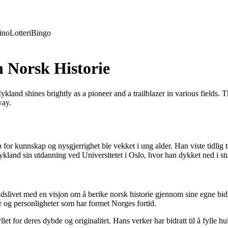
ino
Lotteri
Bingo
 Norsk Historie
land shines brightly as a pioneer and a trailblazer in various fields. 
way.
 for kunnskap og nysgjerrighet ble vekket i ung alder. Han viste tidlig 
Mykland sin utdanning ved Universitetet i Oslo, hvor han dykket ned i st
eidslivet med en visjon om å berike norsk historie gjennom sine egne bidr
ser og personligheter som har formet Norges fortid.
et for deres dybde og originalitet. Hans verker har bidratt til å fylle hul