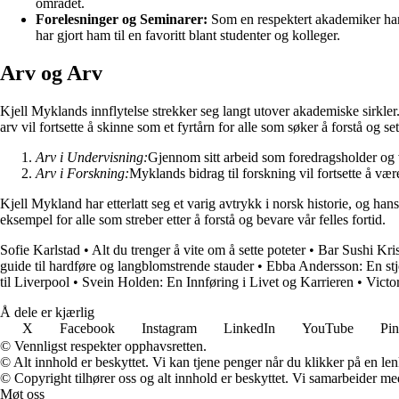
området.
Forelesninger og Seminarer:
Som en respektert akademiker har 
har gjort ham til en favoritt blant studenter og kolleger.
Arv og Arv
Kjell Myklands innflytelse strekker seg langt utover akademiske sirkle
arv vil fortsette å skinne som et fyrtårn for alle som søker å forstå og se
Arv i Undervisning:
Gjennom sitt arbeid som foredragsholder og v
Arv i Forskning:
Myklands bidrag til forskning vil fortsette å væ
Kjell Mykland har etterlatt seg et varig avtrykk i norsk historie, og 
eksempel for alle som streber etter å forstå og bevare vår felles fortid.
Sofie Karlstad
•
Alt du trenger å vite om å sette poteter
•
Bar Sushi Kri
guide til hardføre og langblomstrende stauder
•
Ebba Andersson: En st
til Liverpool
•
Svein Holden: En Innføring i Livet og Karrieren
•
Victo
Å dele er kjærlig
X
Facebook
Instagram
LinkedIn
YouTube
Pin
© Vennligst respekter opphavsretten.
© Alt innhold er beskyttet. Vi kan tjene penger når du klikker på en lenk
© Copyright tilhører oss og alt innhold er beskyttet. Vi samarbeider med
Møt oss