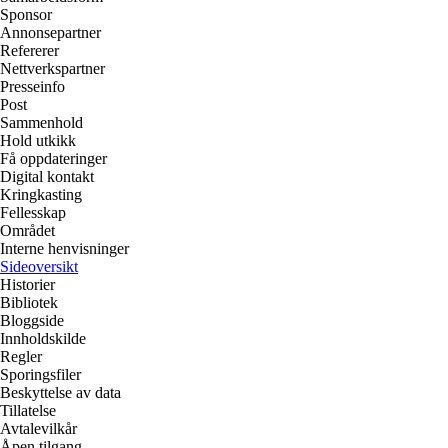
Sponsor
Annonsepartner
Refererer
Nettverkspartner
Presseinfo
Post
Sammenhold
Hold utkikk
Få oppdateringer
Digital kontakt
Kringkasting
Fellesskap
Området
Interne henvisninger
Sideoversikt
Historier
Bibliotek
Bloggside
Innholdskilde
Regler
Sporingsfiler
Beskyttelse av data
Tillatelse
Avtalevilkår
Åpen tilgang