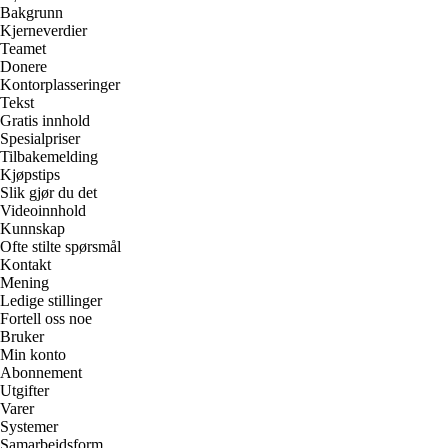
Bakgrunn
Kjerneverdier
Teamet
Donere
Kontorplasseringer
Tekst
Gratis innhold
Spesialpriser
Tilbakemelding
Kjøpstips
Slik gjør du det
Videoinnhold
Kunnskap
Ofte stilte spørsmål
Kontakt
Mening
Ledige stillinger
Fortell oss noe
Bruker
Min konto
Abonnement
Utgifter
Varer
Systemer
Samarbeidsform