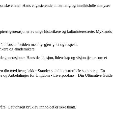
oriske emner. Hans engasjerende tilnærming og innsiktsfulle analyser
pirert generasjoner av unge historikere og kulturinteresserte. Myklands
å utforske fortiden med nysgjerrighet og respekt.
orikere og akademikere.
nde generasjoner. Hans dedikasjon, lidenskap og visjon tjener som et
ren din med bengalakk
•
Stauder som blomstrer hele sommeren: En
ense og Anbefalinger for Ungdom
•
Liverpool.no – Din Ultimative Guide
re. Uautorisert bruk av innholdet er ikke tillatt.