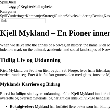
Spill
Duell
Logg på
Register
Mail nyheter
Kategorier
Spill
Vurderinger
Kampanjer
Strategi
Guider
Selvekskludering
Betting
Kas
Kjell Mykland – En Pioner innen
When we delve into the annals of Norwegian history, the name Kjell Myk
indelible mark on the cultural, academic, and social landscapes of Nor
Tidlig Liv og Utdanning
Kjell Mykland ble født i en liten bygd i Sør-Norge, hvor hans lidenskap
verden rundt seg. Etter å ha fullført grunnskolen med glans, fortsatte 
Myklands Karriere og Bidrag
Etter å ha fullført sin høyere utdanning, trådte Kjell Mykland inn i arb
oversette og oversett materiale, og har gitt oss innsikt i viktige hendel
Bokutgivelser:
Mykland har forfattet flere bøker som har blitt hyll