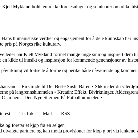
Kjell Mykland holdt en rekke forelesninger og seminarer om ulike hist
r. Hans humanistiske verdier og engasjement for å dele kunnskap har ins
tte pris på Norges rike kulturarv.
eileder har Kjell Mykland formet mange unge sinn og inspirert dem til 
re en kilde til innsikt og inspirasjon for kommende generasjoner av hist
hans påvirkning vil fortsette å forme og berike både nåværende og komme
stiansand – En Guide til Det Beste Sushi Baren
•
Slik maler du ytterdø
jerne på langrennshimmelen
•
Kreatin: Effekt, Bivirkninger, Aldersgr
r Osimhen – Den Nye Stjernen På Fotballhimmelen
•
terest
TikTok
Mail
RSS
e og foretar et kjøp fra en selger.
 utvalgte partnere og kan motta provisjoner for kjøp gjort via lenkene vå