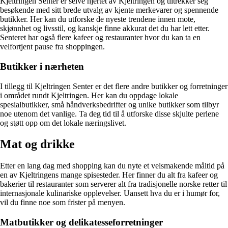
Kjeltringen Senter er selve hjertet av Kjeltringen og tiltrekker seg
besøkende med sitt brede utvalg av kjente merkevarer og spennende
butikker. Her kan du utforske de nyeste trendene innen mote,
skjønnhet og livsstil, og kanskje finne akkurat det du har lett etter.
Senteret har også flere kafeer og restauranter hvor du kan ta en
velfortjent pause fra shoppingen.
Butikker i nærheten
I tillegg til Kjeltringen Senter er det flere andre butikker og forretninger
i området rundt Kjeltringen. Her kan du oppdage lokale
spesialbutikker, små håndverksbedrifter og unike butikker som tilbyr
noe utenom det vanlige. Ta deg tid til å utforske disse skjulte perlene
og støtt opp om det lokale næringslivet.
Mat og drikke
Etter en lang dag med shopping kan du nyte et velsmakende måltid på
en av Kjeltringens mange spisesteder. Her finner du alt fra kafeer og
bakerier til restauranter som serverer alt fra tradisjonelle norske retter til
internasjonale kulinariske opplevelser. Uansett hva du er i humør for,
vil du finne noe som frister på menyen.
Matbutikker og delikatesseforretninger