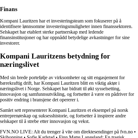
Finans
Kompani Lauritzen har et investeringsteam som fokuserer på å
identifisere lønnsomme investeringsmuligheter innen finanssektoren.
Selskapet har etablert sterke partnerskap med ledende
finansinstitusjoner og har oppnådd betydelige avkastninger for sine
investorer.
Kompani Lauritzens betydning for
næringslivet
Med sin brede portefølje av virksomheter og sitt engasjement for
bærekraftig drift, har Kompani Lauritzen blitt en viktig aktør i
næringslivet i Norge. Selskapet har bidratt til økt sysselsetting,
innovasjon og samfunnsutvikling, og fortsetter å være en pådriver for
positiv endring i bransjene det opererer i.
Samlet sett representerer Kompani Lauritzen et eksempel på norsk
entreprenørskap og suksesshistorie, og fortsetter å inspirere andre
selskaper til å strebe etter innovasjon og vekst.
FVN.NO LIVE: Alt du trenger å vite om direktesendinger på fvn.no
•
Skihopping
•
Sofie Karlstad
•
Finn Matre Langeland: En tragisk