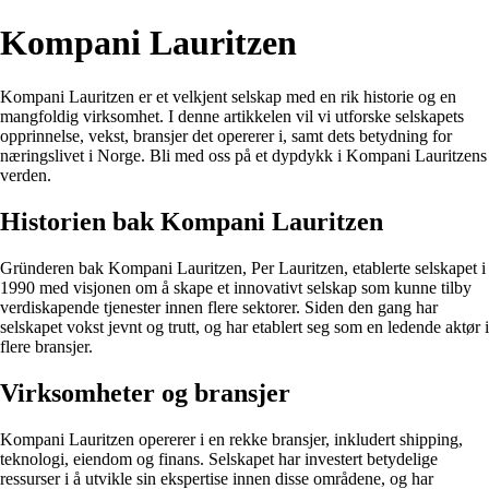
Kompani Lauritzen
Kompani Lauritzen er et velkjent selskap med en rik historie og en
mangfoldig virksomhet. I denne artikkelen vil vi utforske selskapets
opprinnelse, vekst, bransjer det opererer i, samt dets betydning for
næringslivet i Norge. Bli med oss på et dypdykk i Kompani Lauritzens
verden.
Historien bak Kompani Lauritzen
Gründeren bak Kompani Lauritzen, Per Lauritzen, etablerte selskapet i
1990 med visjonen om å skape et innovativt selskap som kunne tilby
verdiskapende tjenester innen flere sektorer. Siden den gang har
selskapet vokst jevnt og trutt, og har etablert seg som en ledende aktør i
flere bransjer.
Virksomheter og bransjer
Kompani Lauritzen opererer i en rekke bransjer, inkludert shipping,
teknologi, eiendom og finans. Selskapet har investert betydelige
ressurser i å utvikle sin ekspertise innen disse områdene, og har