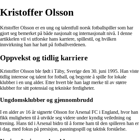
Kristoffer Olsson
Kristoffer Olsson er en ung og talentfull norsk fotballspiller som har
gjort seg bemerket på både nasjonalt og internasjonalt nivå. I denne
artikkelen vil vi utforske hans karriere, spillestil, og hvilken
innvirkning han har hatt på fotballverdenen.
Oppvekst og tidlig karriere
Kristoffer Olsson ble født i Täby, Sverige den 30. juni 1995. Han viste
tidlig interesse og talent for fotball, og begynte å spille for lokale
klubber i en ung alder. Etter hvert ble han lagt merke til av større
klubber for sitt potensial og tekniske ferdigheter.
Ungdomsklubber og gjennombrudd
I en alder av 16 år signerte Olsson for Arsenal FC i England, hvor han
fikk muligheten til å utvikle seg videre under kyndig veiledning og
trening. Hans tid i Arsenal bidro til å forme ham til den spilleren han er
i dag, med fokus på presisjon, pasningsspill og taktisk forståelse.