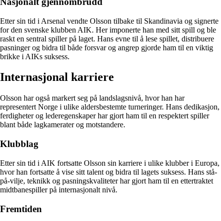
Nasjonalt gjennombrudd
Etter sin tid i Arsenal vendte Olsson tilbake til Skandinavia og signerte
for den svenske klubben AIK. Her imponerte han med sitt spill og ble
raskt en sentral spiller på laget. Hans evne til å lese spillet, distribuere
pasninger og bidra til både forsvar og angrep gjorde ham til en viktig
brikke i AIKs suksess.
Internasjonal karriere
Olsson har også markert seg på landslagsnivå, hvor han har
representert Norge i ulike aldersbestemte turneringer. Hans dedikasjon,
ferdigheter og lederegenskaper har gjort ham til en respektert spiller
blant både lagkamerater og motstandere.
Klubblag
Etter sin tid i AIK fortsatte Olsson sin karriere i ulike klubber i Europa,
hvor han fortsatte å vise sitt talent og bidra til lagets suksess. Hans stå-
på-vilje, teknikk og pasningskvaliteter har gjort ham til en ettertraktet
midtbanespiller på internasjonalt nivå.
Fremtiden