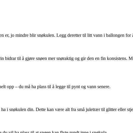
 er, jo mindre blir snøkulen. Legg deretter til litt vann i ballongen for å
n bidrar til å gjøre snøen mer snøraktig og gir den en fin konsistens.
helt opp – du må ha plass til å legge til pynt og vann senere.
 i snøkulen din. Dette kan være alt fra små juletrær til glitter eller stje
du vil ha plass til at snøen kan flyte rundt inne i snøkula.