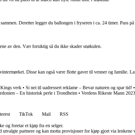
sammen. Deretter legger du ballongen i fryseren i ca. 24 timer. Pass på at
stene av den. Vær forsiktig så du ikke skader snøkulen.
ntermørket. Disse kan også være flotte gaver til venner og familie. La 
 Kings verk
•
Si nei til uadressert reklame – Bevar naturen og spar tid!
edonien – En historisk perle i Trondheim
•
Verdens Rikeste Mann 202
terest
TikTok
Mail
RSS
e og foretar et kjøp fra en selger.
 utvalgte partnere og kan motta provisjoner for kjøp gjort via lenkene vå