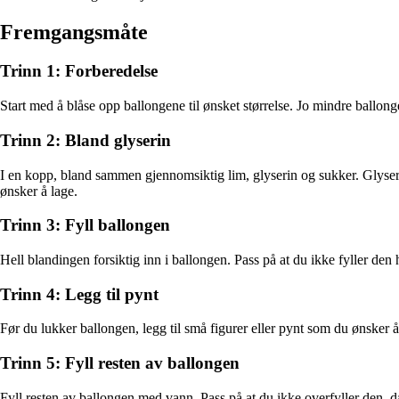
Fremgangsmåte
Trinn 1: Forberedelse
Start med å blåse opp ballongene til ønsket størrelse. Jo mindre ballongen
Trinn 2: Bland glyserin
I en kopp, bland sammen gjennomsiktig lim, glyserin og sukker. Glyseri
ønsker å lage.
Trinn 3: Fyll ballongen
Hell blandingen forsiktig inn i ballongen. Pass på at du ikke fyller den 
Trinn 4: Legg til pynt
Før du lukker ballongen, legg til små figurer eller pynt som du ønsker å ha
Trinn 5: Fyll resten av ballongen
Fyll resten av ballongen med vann. Pass på at du ikke overfyller den, da 