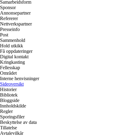
Samarbeidsform
Sponsor
Annonsepartner
Refererer
Nettverkspartner
Presseinfo
Post
Sammenhold
Hold utkikk
Få oppdateringer
Digital kontakt
Kringkasting
Fellesskap
Området
Interne henvisninger
Sideoversikt
Historier
Bibliotek
Bloggside
Innholdskilde
Regler
Sporingsfiler
Beskyttelse av data
Tillatelse
Avtalevilkår