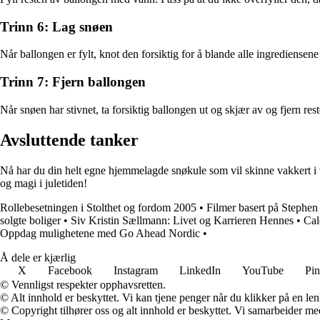
Trinn 6: Lag snøen
Når ballongen er fylt, knot den forsiktig for å blande alle ingrediensene 
Trinn 7: Fjern ballongen
Når snøen har stivnet, ta forsiktig ballongen ut og skjær av og fjern re
Avsluttende tanker
Nå har du din helt egne hjemmelagde snøkule som vil skinne vakkert i vi
og magi i juletiden!
Rollebesetningen i Stolthet og fordom 2005
•
Filmer basert på Stephen
solgte boliger
•
Siv Kristin Sællmann: Livet og Karrieren Hennes
•
Cal
Oppdag mulighetene med Go Ahead Nordic
•
Å dele er kjærlig
X
Facebook
Instagram
LinkedIn
YouTube
Pin
© Vennligst respekter opphavsretten.
© Alt innhold er beskyttet. Vi kan tjene penger når du klikker på en lenk
© Copyright tilhører oss og alt innhold er beskyttet. Vi samarbeider med