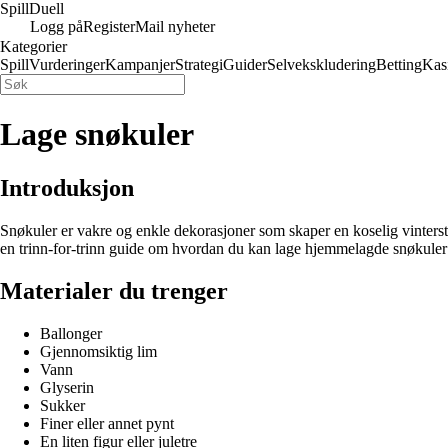
Spill
Duell
Logg på
Register
Mail nyheter
Kategorier
Spill
Vurderinger
Kampanjer
Strategi
Guider
Selvekskludering
Betting
Kas
Lage snøkuler
Introduksjon
Snøkuler er vakre og enkle dekorasjoner som skaper en koselig vinterst
en trinn-for-trinn guide om hvordan du kan lage hjemmelagde snøkuler
Materialer du trenger
Ballonger
Gjennomsiktig lim
Vann
Glyserin
Sukker
Finer eller annet pynt
En liten figur eller juletre