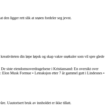
 den ligger rett slik at snøen fordeler seg jevnt.
kreativiteten din løpe løpsk og skap vakre snøkuler som vil spre glede
•
De siste eiendomsoverdragelsene i Kristiansand: En oversikt over
3: Elon Musk Formue
•
Leteaksjon etter 7 år gammel gutt i Lindesnes
•
re. Uautorisert bruk av innholdet er ikke tillatt.