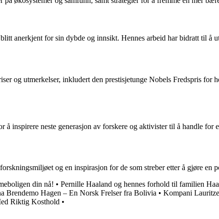
r på økosystemer og samfunn, samt strategier for å fremme en mer bær
litt anerkjent for sin dybde og innsikt. Hennes arbeid har bidratt til å u
e priser og utmerkelser, inkludert den prestisjetunge Nobels Fredspris fo
 å inspirere neste generasjon av forskere og aktivister til å handle for 
orskningsmiljøet og en inspirasjon for de som streber etter å gjøre en p
mmeboligen din nå!
•
Pernille Haaland og hennes forhold til familien Ha
na Brendemo Hagen – En Norsk Frelser fra Bolivia
•
Kompani Lauritz
Med Riktig Kosthold
•