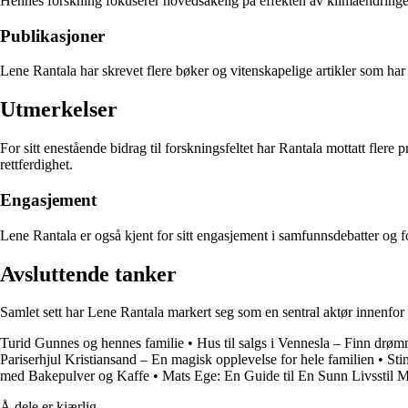
Hennes forskning fokuserer hovedsakelig på effekten av klimaendringe
Publikasjoner
Lene Rantala har skrevet flere bøker og vitenskapelige artikler som har b
Utmerkelser
For sitt enestående bidrag til forskningsfeltet har Rantala mottatt fler
rettferdighet.
Engasjement
Lene Rantala er også kjent for sitt engasjement i samfunnsdebatter og for
Avsluttende tanker
Samlet sett har Lene Rantala markert seg som en sentral aktør innenfor f
Turid Gunnes og hennes familie
•
Hus til salgs i Vennesla – Finn drø
Pariserhjul Kristiansand – En magisk opplevelse for hele familien
•
Sti
med Bakepulver og Kaffe
•
Mats Ege: En Guide til En Sunn Livsstil 
Å dele er kjærlig