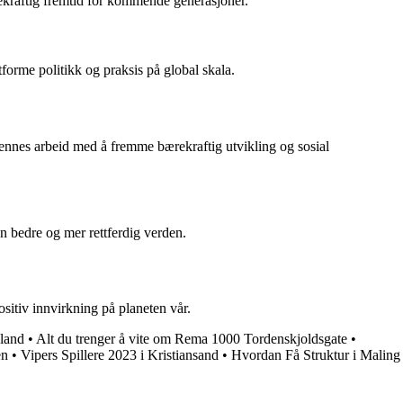
ekraftig fremtid for kommende generasjoner.
tforme politikk og praksis på global skala.
r hennes arbeid med å fremme bærekraftig utvikling og sosial
en bedre og mer rettferdig verden.
ositiv innvirkning på planeten vår.
aland
•
Alt du trenger å vite om Rema 1000 Tordenskjoldsgate
•
en
•
Vipers Spillere 2023 i Kristiansand
•
Hvordan Få Struktur i Maling