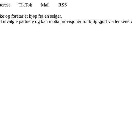
terest
TikTok
Mail
RSS
e og foretar et kjøp fra en selger.
 utvalgte partnere og kan motta provisjoner for kjøp gjort via lenkene vå