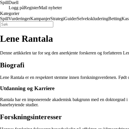
Spill
Duell
Logg på
Register
Mail nyheter
Kategorier
Spill
Vurderinger
Kampanjer
Strategi
Guider
Selvekskludering
Betting
Kas
Lene Rantala
Denne artikkelen tar for seg den anerkjente forskeren og forfatteren Len
Biografi
Lene Rantala er en respektert stemme innen forskningsverdenen. Født 
Utdanning og Karriere
Rantala har en imponerende akademisk bakgrunn med en doktorgrad i milj
banebrytende studier.
Forskningsinteresser