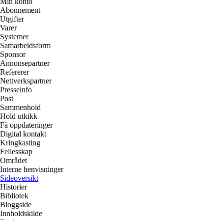
Min konto
Abonnement
Utgifter
Varer
Systemer
Samarbeidsform
Sponsor
Annonsepartner
Refererer
Nettverkspartner
Presseinfo
Post
Sammenhold
Hold utkikk
Få oppdateringer
Digital kontakt
Kringkasting
Fellesskap
Området
Interne henvisninger
Sideoversikt
Historier
Bibliotek
Bloggside
Innholdskilde