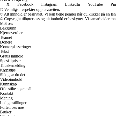
X
Facebook
Instagram
LinkedIn
YouTube
Pin
© Vennligst respekter opphavsretten.
© Alt innhold er beskyttet. Vi kan tjene penger når du klikker på en lenk
© Copyright tilhører oss og alt innhold er beskyttet. Vi samarbeider med
Møt oss
Bakgrunn
Kjerneverdier
Teamet
Donere
Kontorplasseringer
Tekst
Gratis innhold
Spesialpriser
Tilbakemelding
Kjøpstips
Slik gjør du det
Videoinnhold
Kunnskap
Ofte stilte spørsmål
Kontakt
Mening
Ledige stillinger
Fortell oss noe
Bruker