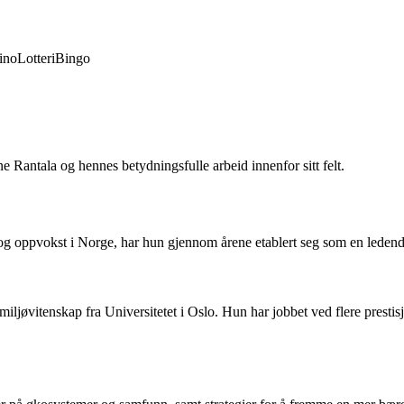
ino
Lotteri
Bingo
e Rantala og hennes betydningsfulle arbeid innenfor sitt felt.
og oppvokst i Norge, har hun gjennom årene etablert seg som en ledend
øvitenskap fra Universitetet i Oslo. Hun har jobbet ved flere prestisje