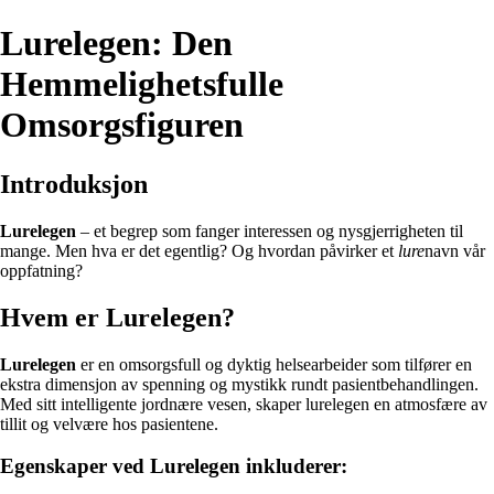
Lurelegen: Den
Hemmelighetsfulle
Omsorgsfiguren
Introduksjon
Lurelegen
– et begrep som fanger interessen og nysgjerrigheten til
mange. Men hva er det egentlig? Og hvordan påvirker et
lure
navn vår
oppfatning?
Hvem er Lurelegen?
Lurelegen
er en omsorgsfull og dyktig helsearbeider som tilfører en
ekstra dimensjon av spenning og mystikk rundt pasientbehandlingen.
Med sitt intelligente jordnære vesen, skaper lurelegen en atmosfære av
tillit og velvære hos pasientene.
Egenskaper ved Lurelegen inkluderer: