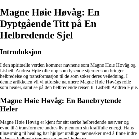
Magne Høie Høvåg: En
Dyptgående Titt på En
Helbredende Sjel
Introduksjon
I den spirituelle verden kommer navnene som Magne Høie Høvåg og
Lisbeth Andrea Høie ofte opp som lysende stjerner som bringer
helbredelse og transformasjon til de som søker deres veiledning. I
denne artikkelen vil vi utforske nærmere Magne Høie Høvågs rolle
som healer, samt se på den helbredende reisen til Lisbeth Andrea Høie.
Magne Høie Høvåg: En Banebrytende
Heler
Magne Høie Høvåg er kjent for sitt sterke helbredende nærvær og
evne til å transformere andres liv gjennom sin kraftfulle energi. Hans
tilnærming til healing har hjulpet utallige mennesker med å finne indre
balanse, helbrede traumer og oppnå indre ro.