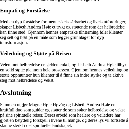
Empati og Forståelse
Med en dyp forståelse for menneskets sårbarhet og livets utfordringer,
skaper Lisbeth Andrea Høie et trygt og støttende rom der helbredelse
kan finne sted. Gjennom hennes empatiske tilnærming føler klienter
seg sett og hørt på en måte som legger grunnlaget for dyp
transformasjon.
Veiledning og Støtte på Reisen
Veien mot helbredelse er sjelden enkel, og Lisbeth Andrea Høie tilbyr
en solid støtte gjennom hele prosessen. Gjennom hennes veiledning og
støtte oppmuntrer hun klienter til å finne sin indre styrke og ta aktive
steg mot helbredelse og vekst.
Avslutning
Sammen utgjør Magne Høie Høvåg og Lisbeth Andrea Høie en
kraftfull duo som guider og støtter de som søker helbredelse og vekst
på sine spirituelle reiser. Deres arbeid som healere og veiledere har
gjort en betydelig forskjell i livene til mange, og deres lys vil fortsette å
skinne sterkt i det spirituelle landskapet.