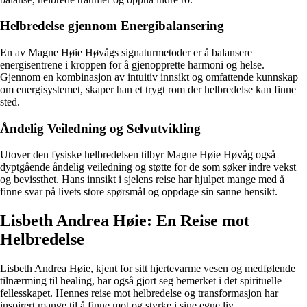
Helbredelse gjennom Energibalansering
En av Magne Høie Høvågs signaturmetoder er å balansere
energisentrene i kroppen for å gjenopprette harmoni og helse.
Gjennom en kombinasjon av intuitiv innsikt og omfattende kunnskap
om energisystemet, skaper han et trygt rom der helbredelse kan finne
sted.
Åndelig Veiledning og Selvutvikling
Utover den fysiske helbredelsen tilbyr Magne Høie Høvåg også
dyptgående åndelig veiledning og støtte for de som søker indre vekst
og bevissthet. Hans innsikt i sjelens reise har hjulpet mange med å
finne svar på livets store spørsmål og oppdage sin sanne hensikt.
Lisbeth Andrea Høie: En Reise mot
Helbredelse
Lisbeth Andrea Høie, kjent for sitt hjertevarme vesen og medfølende
tilnærming til healing, har også gjort seg bemerket i det spirituelle
fellesskapet. Hennes reise mot helbredelse og transformasjon har
inspirert mange til å finne mot og styrke i sine egne liv.