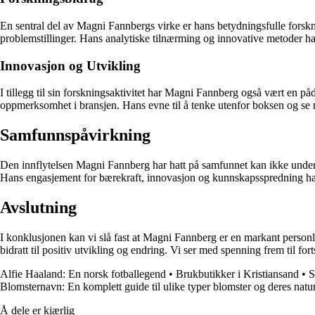
En sentral del av Magni Fannbergs virke er hans betydningsfulle forsknin
problemstillinger. Hans analytiske tilnærming og innovative metoder har 
Innovasjon og Utvikling
I tillegg til sin forskningsaktivitet har Magni Fannberg også vært en på
oppmerksomhet i bransjen. Hans evne til å tenke utenfor boksen og se mu
Samfunnspåvirkning
Den innflytelsen Magni Fannberg har hatt på samfunnet kan ikke undervu
Hans engasjement for bærekraft, innovasjon og kunnskapsspredning har g
Avslutning
I konklusjonen kan vi slå fast at Magni Fannberg er en markant personl
bidratt til positiv utvikling og endring. Vi ser med spenning frem til f
Alfie Haaland: En norsk fotballegend
•
Brukbutikker i Kristiansand
•
S
Blomsternavn: En komplett guide til ulike typer blomster og deres nat
Å dele er kjærlig