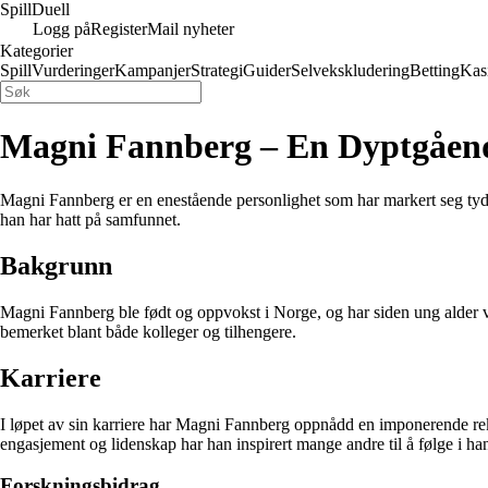
Spill
Duell
Logg på
Register
Mail nyheter
Kategorier
Spill
Vurderinger
Kampanjer
Strategi
Guider
Selvekskludering
Betting
Kas
Magni Fannberg – En Dyptgående
Magni Fannberg er en enestående personlighet som har markert seg tyd
han har hatt på samfunnet.
Bakgrunn
Magni Fannberg ble født og oppvokst i Norge, og har siden ung alder vist
bemerket blant både kolleger og tilhengere.
Karriere
I løpet av sin karriere har Magni Fannberg oppnådd en imponerende rekk
engasjement og lidenskap har han inspirert mange andre til å følge i han
Forskningsbidrag