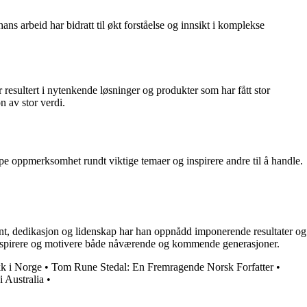
ns arbeid har bidratt til økt forståelse og innsikt i komplekse
r resultert i nytenkende løsninger og produkter som har fått stor
n av stor verdi.
ape oppmerksomhet rundt viktige temaer og inspirere andre til å handle.
lent, dedikasjon og lidenskap har han oppnådd imponerende resultater og
te å inspirere og motivere både nåværende og kommende generasjoner.
kk i Norge
•
Tom Rune Stedal: En Fremragende Norsk Forfatter
•
i Australia
•