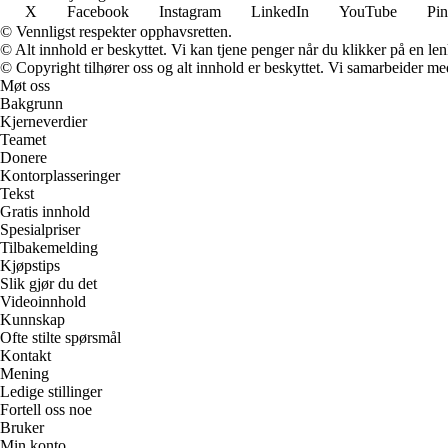
X
Facebook
Instagram
LinkedIn
YouTube
Pin
© Vennligst respekter opphavsretten.
© Alt innhold er beskyttet. Vi kan tjene penger når du klikker på en lenk
© Copyright tilhører oss og alt innhold er beskyttet. Vi samarbeider med
Møt oss
Bakgrunn
Kjerneverdier
Teamet
Donere
Kontorplasseringer
Tekst
Gratis innhold
Spesialpriser
Tilbakemelding
Kjøpstips
Slik gjør du det
Videoinnhold
Kunnskap
Ofte stilte spørsmål
Kontakt
Mening
Ledige stillinger
Fortell oss noe
Bruker
Min konto