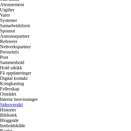
Abonnement
Utgifter
Varer
Systemer
Samarbeidsform
Sponsor
Annonsepartner
Refererer
Nettverkspartner
Presseinfo
Post
Sammenhold
Hold utkikk
Få oppdateringer
Digital kontakt
Kringkasting
Fellesskap
Området
Interne henvisninger
Sideoversikt
Historier
Bibliotek
Bloggside
Innholdskilde
Regler