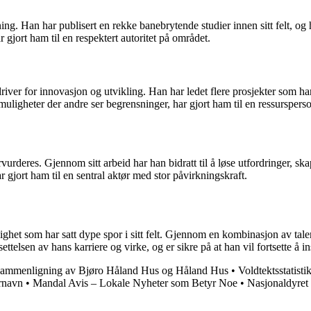
g. Han har publisert en rekke banebrytende studier innen sitt felt, og ha
gjort ham til en respektert autoritet på området.
driver for innovasjon og utvikling. Han har ledet flere prosjekter som ha
ligheter der andre ser begrensninger, har gjort ham til en ressursperso
rderes. Gjennom sitt arbeid har han bidratt til å løse utfordringer, sk
jort ham til en sentral aktør med stor påvirkningskraft.
ighet som har satt dype spor i sitt felt. Gjennom en kombinasjon av ta
ortsettelsen av hans karriere og virke, og er sikre på at han vil fortset
ammenligning av Bjøro Håland Hus og Håland Hus
•
Voldtektsstatisti
urnavn
•
Mandal Avis – Lokale Nyheter som Betyr Noe
•
Nasjonaldyret 