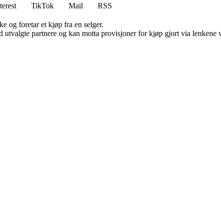
terest
TikTok
Mail
RSS
e og foretar et kjøp fra en selger.
 utvalgte partnere og kan motta provisjoner for kjøp gjort via lenkene vå