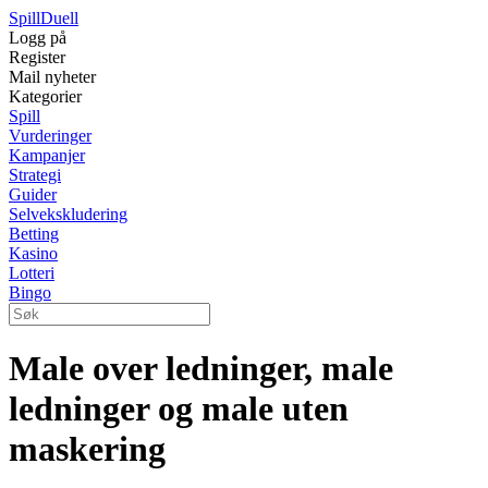
Spill
Duell
Logg på
Register
Mail nyheter
Kategorier
Spill
Vurderinger
Kampanjer
Strategi
Guider
Selvekskludering
Betting
Kasino
Lotteri
Bingo
Male over ledninger, male
ledninger og male uten
maskering