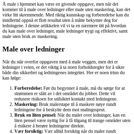
Å male i hjemmet kan være en givende oppgave, men når det
kommer til å male over ledninger eller male uten maskering, kan det
virke litt skremmende. Med riktig kunnskap og forberedelse kan du
imidlertid oppnå et flott resultat uten å måtte bekymre deg for
ledningene. I denne artikkelen vil vi ta en nærmere titt på hvordan
du kan male over ledninger, male ledninger trygt og effektivt, samt
male uten bruk av maskering.
Male over ledninger
Når du står overfor oppgaven med å male veggen, men det er
ledninger i veien, er det viktig å ta noen forholdsregler for å sikre
både din sikkerhet og ledningenes integritet. Her er noen trinn du
kan følge:
Forberedelse:
Før du begynner å male, må du sørge for at
strømmen er slått av i det området du jobber. Dette vil
redusere risikoen for utilsiktet kontakt med ledningene.
Maskering:
Bruk malerstape til å maskere nøye rundt
ledningene for å beskytte dem mot malingssprut.
Bruk en liten pensel:
Når du maler over ledninger, kan en
liten pensel være nyttig for å få tilgang til trange områder uten
å risikere å berøre ledningene direkte.
Vær forsiktig:
Vær alltid forsiktig når du maler rundt