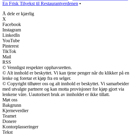
En Frisk Tilvekst til Restaurantverdenen
•
Å dele er kjærlig
X
Facebook
Instagram
LinkedIn
YouTube
Pinterest
TikTok
Mail
RSS
© Vennligst respekter opphavsretten.
© Alt innhold er beskyttet. Vi kan tjene penger når du klikker på en
lenke og foretar et kjøp fra en selger.
© Copyright tilhører oss og alt innhold er beskyttet. Vi samarbeider
med utvalgte partnere og kan motta provisjoner for kjøp gjort via
lenkene våre. Uautorisert bruk av innholdet er ikke tillatt.
Møt oss
Bakgrunn
Kjerneverdier
Teamet
Donere
Kontorplasseringer
Tekst