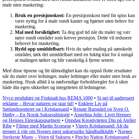
male uten maskering:
Bruk en presisjonskost:
En presisjonskost med fin spiss kan
være nyttig for å male rundt kanter og hjørner uten behov for
maskering.
Mal med forsiktighet:
Ta deg god tid når du maler og vær
nøye rundt områder som krever presisjon. Dette vil redusere
behovet for maskering.
Rydd opp umiddelbart:
Hvis du søler maling på uønskede
områder, tørk det umiddelbart med en fuktig klut for å unngå
at malingen tørker og blir vanskelig å fjerne senere.
Med disse tipsene og litt tålmodighet kan du oppnå flotte resultater
når du maler over ledninger, maler ledninger eller maler uten bruk av
maskering. Husk alltid å ta nødvendige forholdsregler for å sikre
både din egen sikkerhet og integriteten til ledningene.
Nyco produkter og Fruktsalt hos REMA 1000
•
Si nei til uadressert
reklame – Bevar naturen og spar tid!
•
Enklere Liv på
Sørlandssenteret og i Kristiansand
•
Renate Barsgård og Sven O.
Høiby – En Norsk Suksesshistorie
•
Angelina Jolie: Livet Hennes
og Hennes Ekteskapspartnere
•
Oppdag Kreativiteten Din på Atelier
Ribe
•
Filmer med Martin Scorsese
•
Vipers Kristiansand: Alt du
trenger å vite om Norges mest suksessrike håndballklubb
•
Norges
Sterkeste Mann – Veien til Suksess
•
Pincho Nation Kristiansand –