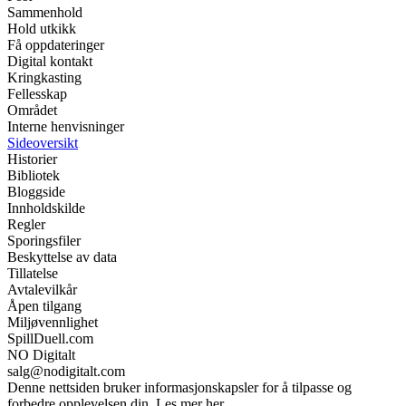
Sammenhold
Hold utkikk
Få oppdateringer
Digital kontakt
Kringkasting
Fellesskap
Området
Interne henvisninger
Sideoversikt
Historier
Bibliotek
Bloggside
Innholdskilde
Regler
Sporingsfiler
Beskyttelse av data
Tillatelse
Avtalevilkår
Åpen tilgang
Miljøvennlighet
SpillDuell.com
NO Digitalt
salg@nodigitalt.com
Denne nettsiden bruker informasjonskapsler for å tilpasse og
forbedre opplevelsen din. Les mer her.