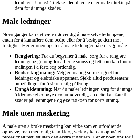
ledninger. Unngå å trekke i ledningene eller male direkte på
dem for å unngå skader.
Male ledninger
Noen ganger kan det være nødvendig å male selve ledningene,
enten for å kamuflere dem bedre eller for å beskytte dem mot
fuktighet. Her er noen tips for å male ledninger på en trygg måte:
Rengjøring:
Før du begynner å male, sørg for å rengjøre
ledningene grundig for å fjerne smuss og fett som kan hindre
malingen i å feste seg ordentlig.
Bruk riktig maling:
Velg en maling som er egnet for
ledninger og elektriske apparater. Sjekk alltid produsentens
anbefalinger for å sikre riktig påføring.
Unngå klemming:
Når du maler ledninger, sørg for å unngå
å klemme eller bøye dem unødvendig, da dette kan føre til
skader på ledningene og øke risikoen for kortslutning.
Male uten maskering
Å male uten å bruke maskering kan virke som en utfordrende
oppgave, men med riktig teknikk og verktøy kan du oppnå et
profesjonelt resultat uten den ekstra innsatsen. Her er noen tips for å