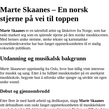
Marte Skaanes – En norsk
stjerne på vei til toppen
Marte Skaanes
er en talentfull artist og låtskriver fra Norge, som har
raskt markert seg som en spirende stjerne på den norske musikkscenen.
Med hennes unike stemme, sterke tekster og karismatiske
scenetilstedeværelse har hun fanget oppmerksomheten til et stadig
voksende publikum.
Utdanning og musikalsk bakgrunn
Marte Skaanes
er opprinnelig fra Oslo, hvor hun tidlig viste interesse
for musikk og sang. Etter å ha fullført musikkstudier på en anerkjent
musikkskole, begynte hun å utforske ulike sjangre og utvikle sin egen
unike sound.
Debut og gjennombrudd
Etter flere år med hardt arbeid og dedikasjon, slapp
Marte Skaanes
sitt debutalbum som raskt fanget oppmerksomheten til musikkelskere