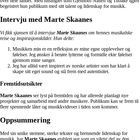
over hele landet. Med hitsingler som Gjennom Natten og Tilbake Igjen
begeistret hun publikum med sitt talent og lidenskap for musikk.
Intervju med Marte Skaanes
Vi fikk sjansen til å intervjue
Marte Skaanes
om hennes musikalske
reise og inspirasjonskilder. Hun delte:
Musikken min er en refleksjon av mine egne opplevelser og
følelser. Jeg ønsker å berøre lytterne og formidle ekte følelser
gjennom mine sanger.
Jeg har alltid vært inspirert av norske artister som har klart å
skape sitt eget sound og stå frem med autentisitet.
Fremtidsutsikter
Marte Skaanes
ser lyst på fremtiden og har allerede planlagt nye
prosjekter og samarbeid med andre musikere. Publikum kan se frem til
flere spennende låter og musikkvideoer i tiden som kommer.
Oppsummering
Med sin unike stemme, sterke tekster og brennende lidenskap for
musikk, har
Marte Skaanes
etablert seg som en viktig del av den