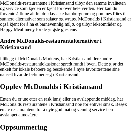
McDonalds-restaurantene i Kristiansand tilbyr den samme kvaliteten
og service som kjeden er kjent for over hele verden. Her kan du
forvente å finne alt fra de klassiske hamburgerne og pommes frites til
sunnere alternativer som salater og wraps. McDonalds i Kristiansand er
også kjent for å ha et barnevennlig miljø, og tilbyr lekeområder og
Happy Meal-meny for de yngste gjestene.
Andre McDonalds-restaurantalternativer i
Kristiansand
I tillegg til McDonalds Markens, har Kristiansand flere andre
McDonalds-restaurantlokasjoner spredt rundt i byen. Dette gjør det
enkelt for lokale beboere og besøkende å nyte favorittrettene sine
uansett hvor de befinner seg i Kristiansand.
Opplev McDonalds i Kristiansand
Enten du er ute etter en rask lunsj eller en avslappende middag, har
McDonalds-restaurantene i Kristiansand noe for enhver smak. Besøk
en av restaurantene for å nyte god mat og vennlig service i en
avslappet atmosfære.
Oppsummering