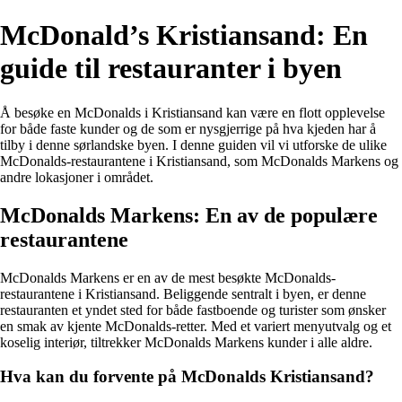
McDonald’s Kristiansand: En
guide til restauranter i byen
Å besøke en McDonalds i Kristiansand kan være en flott opplevelse
for både faste kunder og de som er nysgjerrige på hva kjeden har å
tilby i denne sørlandske byen. I denne guiden vil vi utforske de ulike
McDonalds-restaurantene i Kristiansand, som McDonalds Markens og
andre lokasjoner i området.
McDonalds Markens: En av de populære
restaurantene
McDonalds Markens er en av de mest besøkte McDonalds-
restaurantene i Kristiansand. Beliggende sentralt i byen, er denne
restauranten et yndet sted for både fastboende og turister som ønsker
en smak av kjente McDonalds-retter. Med et variert menyutvalg og et
koselig interiør, tiltrekker McDonalds Markens kunder i alle aldre.
Hva kan du forvente på McDonalds Kristiansand?