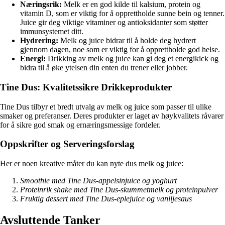
Næringsrik:
Melk er en god kilde til kalsium, protein og
vitamin D, som er viktig for å opprettholde sunne bein og tenner.
Juice gir deg viktige vitaminer og antioksidanter som støtter
immunsystemet ditt.
Hydrering:
Melk og juice bidrar til å holde deg hydrert
gjennom dagen, noe som er viktig for å opprettholde god helse.
Energi:
Drikking av melk og juice kan gi deg et energikick og
bidra til å øke ytelsen din enten du trener eller jobber.
Tine Dus: Kvalitetssikre Drikkeprodukter
Tine Dus tilbyr et bredt utvalg av melk og juice som passer til ulike
smaker og preferanser. Deres produkter er laget av høykvalitets råvarer
for å sikre god smak og ernæringsmessige fordeler.
Oppskrifter og Serveringsforslag
Her er noen kreative måter du kan nyte dus melk og juice:
Smoothie med Tine Dus-appelsinjuice og yoghurt
Proteinrik shake med Tine Dus-skummetmelk og proteinpulver
Fruktig dessert med Tine Dus-eplejuice og vaniljesaus
Avsluttende Tanker