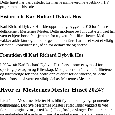
Dette huset har vært åstedet for mange minneverdige øyeblikk i TV-
programmets historie.
Historien til Karl Richard Dybvik Hus
Karl Richard Dybvik Hus ble opprinnelig bygget i 2010 for å huse
deltakerne i Mesternes Mester. Dette moderne og fullt utstyrte huset har
vært et hjem borte fra hjemmet for utøvere fra ulike idretter. Med
vakker arkitektur og en beroligende atmosfære har huset vært et viktig
element i konkurransen, både for deltakerne og seerne.
Fremtiden til Karl Richard Dybvik Hus
I 2024 står Karl Richard Dybvik Hus fortsatt som et symbol for
sportslig prestasjon og fellesskap. Med planer om å utvide fasilitetene
og tilrettelegge for enda bedre opplevelser for deltakerne, vil dette
huset fortsette å være en viktig del av Mesternes Mester.
Hvor er Mesternes Mester Huset 2024?
I 2024 har Mesternes Mester Hus blitt flyttet til en ny og spennende
beliggenhet. Det nye Mesternes Mester Huset ligger vakkert til ved
fjorden, omgitt av majestetiske fjell og frodige skoger. Deltakerne har
nå muligheten til å nyte naturens skjønnhet mens de konkurrerer om