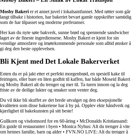
Mosby Bakeri
er et annet juvel i lokalsamfunnet. Med røtter som går
langt tilbake i historien, har bakeriet bevart gamle oppskrifter samtidig
som de har tilpasset seg moderne preferanser.
Her kan du nyte søte bakverk, sunne brød og spennende sandwicher
laget av de fineste ingrediensene. Mosby Bakeri er kjent for sin
vennlige atmosfære og imøtekommende personale som alltid ønsker å
gi deg den beste opplevelsen.
Bli Kjent med Det Lokale Bakerverket
Enten du er på jakt etter et perfekt morgenbrød, en spesiell kake til
feiringen, eller bare en liten godbit til kaffen, har både Moseid Bakeri
og Mosby Bakeri alt du trenger og mer til. Ta turen innom og la deg
friste av de deilige lukter og smaker som venter deg.
Du vil ikke bli skuffet av det brede utvalget og den eksepsjonelle
kvaliteten som disse bakeriene har å by på. Opplev ekte håndverk og
kjærlighet til bakekunsten på sitt beste!
Gullkorn og visdomsord for en 60-åring
•
McDonalds Kristiansand:
En guide til restauranter i byen
•
Monica Nyhus: Alt du trenger å vite
om hennes familie, barn og alder
•
FVN.NO LIVE: Alt du trenger å