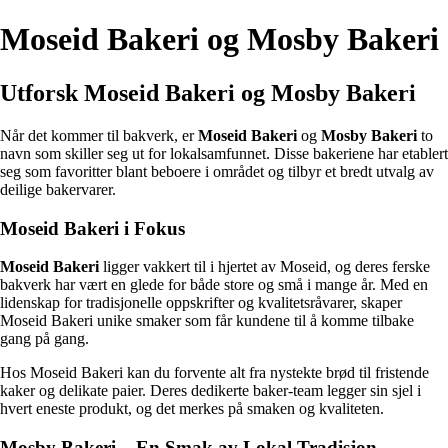
Moseid Bakeri og Mosby Bakeri
Utforsk Moseid Bakeri og Mosby Bakeri
Når det kommer til bakverk, er
Moseid Bakeri
og
Mosby Bakeri
to
navn som skiller seg ut for lokalsamfunnet. Disse bakeriene har etablert
seg som favoritter blant beboere i området og tilbyr et bredt utvalg av
deilige bakervarer.
Moseid Bakeri i Fokus
Moseid Bakeri
ligger vakkert til i hjertet av Moseid, og deres ferske
bakverk har vært en glede for både store og små i mange år. Med en
lidenskap for tradisjonelle oppskrifter og kvalitetsråvarer, skaper
Moseid Bakeri unike smaker som får kundene til å komme tilbake
gang på gang.
Hos Moseid Bakeri kan du forvente alt fra nystekte brød til fristende
kaker og delikate paier. Deres dedikerte baker-team legger sin sjel i
hvert eneste produkt, og det merkes på smaken og kvaliteten.
Mosby Bakeri – En Smak av Lokal Tradisjon