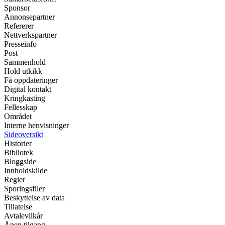
Sponsor
Annonsepartner
Refererer
Nettverkspartner
Presseinfo
Post
Sammenhold
Hold utkikk
Få oppdateringer
Digital kontakt
Kringkasting
Fellesskap
Området
Interne henvisninger
Sideoversikt
Historier
Bibliotek
Bloggside
Innholdskilde
Regler
Sporingsfiler
Beskyttelse av data
Tillatelse
Avtalevilkår
Åpen tilgang