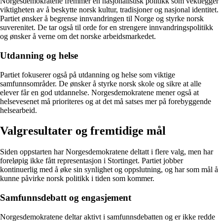
Norgesdemokratene fremmer en nasjonalistisk politikk som vektlegger
viktigheten av å beskytte norsk kultur, tradisjoner og nasjonal identitet.
Partiet ønsker å begrense innvandringen til Norge og styrke norsk
suverenitet. De tar også til orde for en strengere innvandringspolitikk
og ønsker å verne om det norske arbeidsmarkedet.
Utdanning og helse
Partiet fokuserer også på utdanning og helse som viktige
samfunnsområder. De ønsker å styrke norsk skole og sikre at alle
elever får en god utdannelse. Norgesdemokratene mener også at
helsevesenet må prioriteres og at det må satses mer på forebyggende
helsearbeid.
Valgresultater og fremtidige mål
Siden oppstarten har Norgesdemokratene deltatt i flere valg, men har
foreløpig ikke fått representasjon i Stortinget. Partiet jobber
kontinuerlig med å øke sin synlighet og oppslutning, og har som mål å
kunne påvirke norsk politikk i tiden som kommer.
Samfunnsdebatt og engasjement
Norgesdemokratene deltar aktivt i samfunnsdebatten og er ikke redde