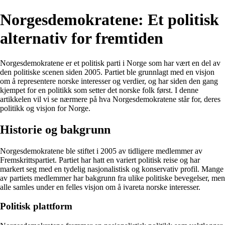
Norgesdemokratene: Et politisk
alternativ for fremtiden
Norgesdemokratene er et politisk parti i Norge som har vært en del av
den politiske scenen siden 2005. Partiet ble grunnlagt med en visjon
om å representere norske interesser og verdier, og har siden den gang
kjempet for en politikk som setter det norske folk først. I denne
artikkelen vil vi se nærmere på hva Norgesdemokratene står for, deres
politikk og visjon for Norge.
Historie og bakgrunn
Norgesdemokratene ble stiftet i 2005 av tidligere medlemmer av
Fremskrittspartiet. Partiet har hatt en variert politisk reise og har
markert seg med en tydelig nasjonalistisk og konservativ profil. Mange
av partiets medlemmer har bakgrunn fra ulike politiske bevegelser, men
alle samles under en felles visjon om å ivareta norske interesser.
Politisk plattform