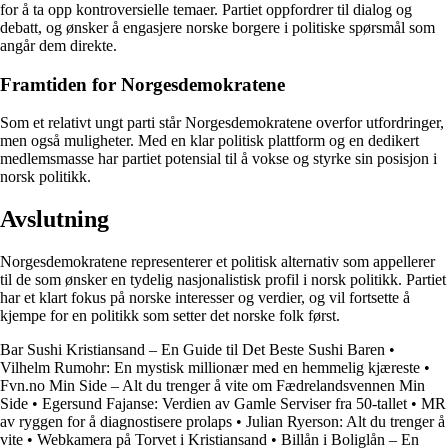
for å ta opp kontroversielle temaer. Partiet oppfordrer til dialog og
debatt, og ønsker å engasjere norske borgere i politiske spørsmål som
angår dem direkte.
Framtiden for Norgesdemokratene
Som et relativt ungt parti står Norgesdemokratene overfor utfordringer,
men også muligheter. Med en klar politisk plattform og en dedikert
medlemsmasse har partiet potensial til å vokse og styrke sin posisjon i
norsk politikk.
Avslutning
Norgesdemokratene representerer et politisk alternativ som appellerer
til de som ønsker en tydelig nasjonalistisk profil i norsk politikk. Partiet
har et klart fokus på norske interesser og verdier, og vil fortsette å
kjempe for en politikk som setter det norske folk først.
Bar Sushi Kristiansand – En Guide til Det Beste Sushi Baren
•
Vilhelm Rumohr: En mystisk millionær med en hemmelig kjæreste
•
Fvn.no Min Side – Alt du trenger å vite om Fædrelandsvennen Min
Side
•
Egersund Fajanse: Verdien av Gamle Serviser fra 50-tallet
•
MR
av ryggen for å diagnostisere prolaps
•
Julian Ryerson: Alt du trenger å
vite
•
Webkamera på Torvet i Kristiansand
•
Billån i Boliglån – En