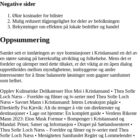
Negative sider
Økte kostnader for bilister
Mulig redusert tilgjengelighet for deler av befolkningen
Bekymringer om effekten på lokale bedrifter og handel
Oppsummering
Samlet sett er innføringen av nye bomstasjoner i Kristiansand en del av
en større satsing på bærekraftig utvikling og folkehelse. Mens det er
fordeler og ulemper med dette tiltaket, er det viktig at en åpen dialog
opprettholdes mellom myndighetene, innbyggerne og andre
interessenter for å finne balanserte løsninger som gagner samfunnet
som helhet.
Opplev Kulinariske Delikatesser Hos Moi i Kristiansand
•
Thea Sofie
Loch Næss – Foreldre og filmer og tv-serier med Thea Sofie Loch
Næss
•
Savnet Mann i Kristiansand: Intens Leteaksjon pågår
•
Direktefly Fra Kjevik: Alt du trenger å vite om direkteruter og
destinasjoner
•
Lage ost hjemme: En komplett guide
•
Verdens Rikeste
Mann 2023: Elon Musk Formue
•
Bompenger i Kristiansand og
Mandal: Priser, Satser og Informasjon
•
Drapet på Sørlandssenteret
•
Thea Sofie Loch Næss – Foreldre og filmer og tv-serier med Thea
Sofie Loch Næss
•
Menigheten Samfundet Regler og Lommelender
•