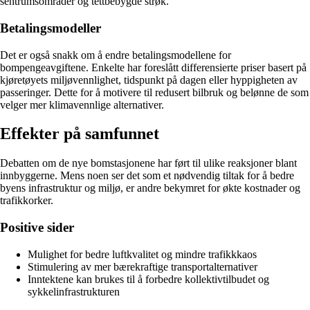
sentrumsområder og tettbebygde strøk.
Betalingsmodeller
Det er også snakk om å endre betalingsmodellene for
bompengeavgiftene. Enkelte har foreslått differensierte priser basert på
kjøretøyets miljøvennlighet, tidspunkt på dagen eller hyppigheten av
passeringer. Dette for å motivere til redusert bilbruk og belønne de som
velger mer klimavennlige alternativer.
Effekter på samfunnet
Debatten om de nye bomstasjonene har ført til ulike reaksjoner blant
innbyggerne. Mens noen ser det som et nødvendig tiltak for å bedre
byens infrastruktur og miljø, er andre bekymret for økte kostnader og
trafikkorker.
Positive sider
Mulighet for bedre luftkvalitet og mindre trafikkkaos
Stimulering av mer bærekraftige transportalternativer
Inntektene kan brukes til å forbedre kollektivtilbudet og
sykkelinfrastrukturen