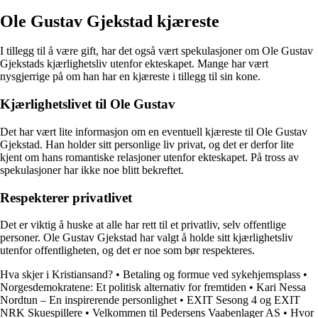
Ole Gustav Gjekstad kjæreste
I tillegg til å være gift, har det også vært spekulasjoner om Ole Gustav
Gjekstads kjærlighetsliv utenfor ekteskapet. Mange har vært
nysgjerrige på om han har en kjæreste i tillegg til sin kone.
Kjærlighetslivet til Ole Gustav
Det har vært lite informasjon om en eventuell kjæreste til Ole Gustav
Gjekstad. Han holder sitt personlige liv privat, og det er derfor lite
kjent om hans romantiske relasjoner utenfor ekteskapet. På tross av
spekulasjoner har ikke noe blitt bekreftet.
Respekterer privatlivet
Det er viktig å huske at alle har rett til et privatliv, selv offentlige
personer. Ole Gustav Gjekstad har valgt å holde sitt kjærlighetsliv
utenfor offentligheten, og det er noe som bør respekteres.
Hva skjer i Kristiansand?
•
Betaling og formue ved sykehjemsplass
•
Norgesdemokratene: Et politisk alternativ for fremtiden
•
Kari Nessa
Nordtun – En inspirerende personlighet
•
EXIT Sesong 4 og EXIT
NRK Skuespillere
•
Velkommen til Pedersens Vaabenlager AS
•
Hvor