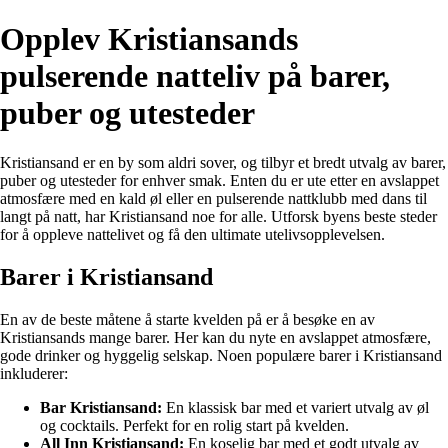
Opplev Kristiansands
pulserende natteliv på barer,
puber og utesteder
Kristiansand er en by som aldri sover, og tilbyr et bredt utvalg av barer,
puber og utesteder for enhver smak. Enten du er ute etter en avslappet
atmosfære med en kald øl eller en pulserende nattklubb med dans til
langt på natt, har Kristiansand noe for alle. Utforsk byens beste steder
for å oppleve nattelivet og få den ultimate utelivsopplevelsen.
Barer i Kristiansand
En av de beste måtene å starte kvelden på er å besøke en av
Kristiansands mange barer. Her kan du nyte en avslappet atmosfære,
gode drinker og hyggelig selskap. Noen populære barer i Kristiansand
inkluderer:
Bar Kristiansand:
En klassisk bar med et variert utvalg av øl
og cocktails. Perfekt for en rolig start på kvelden.
All Inn Kristiansand:
En koselig bar med et godt utvalg av