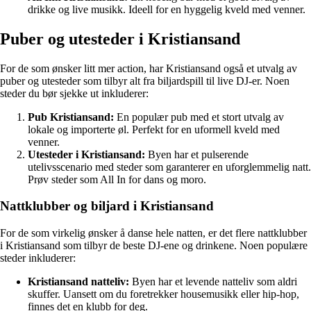
drikke og live musikk. Ideell for en hyggelig kveld med venner.
Puber og utesteder i Kristiansand
For de som ønsker litt mer action, har Kristiansand også et utvalg av
puber og utesteder som tilbyr alt fra biljardspill til live DJ-er. Noen
steder du bør sjekke ut inkluderer:
Pub Kristiansand:
En populær pub med et stort utvalg av
lokale og importerte øl. Perfekt for en uformell kveld med
venner.
Utesteder i Kristiansand:
Byen har et pulserende
utelivsscenario med steder som garanterer en uforglemmelig natt.
Prøv steder som All In for dans og moro.
Nattklubber og biljard i Kristiansand
For de som virkelig ønsker å danse hele natten, er det flere nattklubber
i Kristiansand som tilbyr de beste DJ-ene og drinkene. Noen populære
steder inkluderer:
Kristiansand natteliv:
Byen har et levende natteliv som aldri
skuffer. Uansett om du foretrekker housemusikk eller hip-hop,
finnes det en klubb for deg.