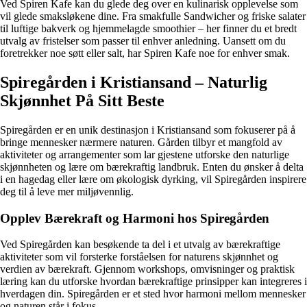
Ved Spiren Kafe kan du glede deg over en kulinarisk opplevelse som
vil glede smaksløkene dine. Fra smakfulle Sandwicher og friske salater
til luftige bakverk og hjemmelagde smoothier – her finner du et bredt
utvalg av fristelser som passer til enhver anledning. Uansett om du
foretrekker noe søtt eller salt, har Spiren Kafe noe for enhver smak.
Spiregården i Kristiansand – Naturlig
Skjønnhet På Sitt Beste
Spiregården er en unik destinasjon i Kristiansand som fokuserer på å
bringe mennesker nærmere naturen. Gården tilbyr et mangfold av
aktiviteter og arrangementer som lar gjestene utforske den naturlige
skjønnheten og lære om bærekraftig landbruk. Enten du ønsker å delta
i en hagedag eller lære om økologisk dyrking, vil Spiregården inspirere
deg til å leve mer miljøvennlig.
Opplev Bærekraft og Harmoni hos Spiregården
Ved Spiregården kan besøkende ta del i et utvalg av bærekraftige
aktiviteter som vil forsterke forståelsen for naturens skjønnhet og
verdien av bærekraft. Gjennom workshops, omvisninger og praktisk
læring kan du utforske hvordan bærekraftige prinsipper kan integreres i
hverdagen din. Spiregården er et sted hvor harmoni mellom mennesker
og naturen står i fokus.