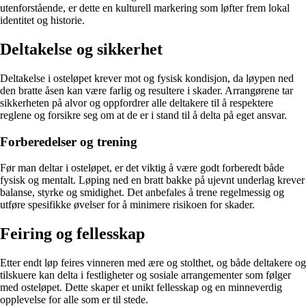
utenforstående, er dette en kulturell markering som løfter frem lokal
identitet og historie.
Deltakelse og sikkerhet
Deltakelse i osteløpet krever mot og fysisk kondisjon, da løypen ned
den bratte åsen kan være farlig og resultere i skader. Arrangørene tar
sikkerheten på alvor og oppfordrer alle deltakere til å respektere
reglene og forsikre seg om at de er i stand til å delta på eget ansvar.
Forberedelser og trening
Før man deltar i osteløpet, er det viktig å være godt forberedt både
fysisk og mentalt. Løping ned en bratt bakke på ujevnt underlag krever
balanse, styrke og smidighet. Det anbefales å trene regelmessig og
utføre spesifikke øvelser for å minimere risikoen for skader.
Feiring og fellesskap
Etter endt løp feires vinneren med ære og stolthet, og både deltakere og
tilskuere kan delta i festligheter og sosiale arrangementer som følger
med osteløpet. Dette skaper et unikt fellesskap og en minneverdig
opplevelse for alle som er til stede.