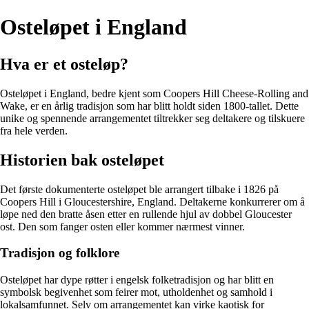
Osteløpet i England
Hva er et osteløp?
Osteløpet i England, bedre kjent som Coopers Hill Cheese-Rolling and
Wake, er en årlig tradisjon som har blitt holdt siden 1800-tallet. Dette
unike og spennende arrangementet tiltrekker seg deltakere og tilskuere
fra hele verden.
Historien bak osteløpet
Det første dokumenterte osteløpet ble arrangert tilbake i 1826 på
Coopers Hill i Gloucestershire, England. Deltakerne konkurrerer om å
løpe ned den bratte åsen etter en rullende hjul av dobbel Gloucester
ost. Den som fanger osten eller kommer nærmest vinner.
Tradisjon og folklore
Osteløpet har dype røtter i engelsk folketradisjon og har blitt en
symbolsk begivenhet som feirer mot, utholdenhet og samhold i
lokalsamfunnet. Selv om arrangementet kan virke kaotisk for