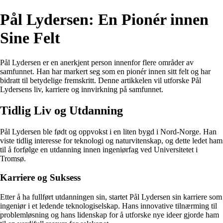
Pål Lydersen: En Pionér innen
Sine Felt
Pål Lydersen er en anerkjent person innenfor flere områder av
samfunnet. Han har markert seg som en pionér innen sitt felt og har
bidratt til betydelige fremskritt. Denne artikkelen vil utforske Pål
Lydersens liv, karriere og innvirkning på samfunnet.
Tidlig Liv og Utdanning
Pål Lydersen ble født og oppvokst i en liten bygd i Nord-Norge. Han
viste tidlig interesse for teknologi og naturvitenskap, og dette ledet ham
til å forfølge en utdanning innen ingeniørfag ved Universitetet i
Tromsø.
Karriere og Suksess
Etter å ha fullført utdanningen sin, startet Pål Lydersen sin karriere som
ingeniør i et ledende teknologiselskap. Hans innovative tilnærming til
problemløsning og hans lidenskap for å utforske nye ideer gjorde ham