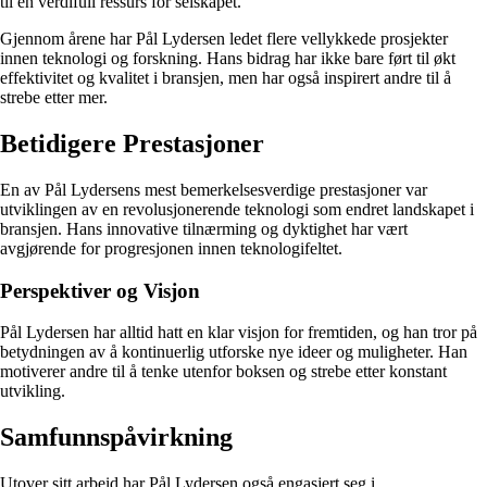
til en verdifull ressurs for selskapet.
Gjennom årene har Pål Lydersen ledet flere vellykkede prosjekter
innen teknologi og forskning. Hans bidrag har ikke bare ført til økt
effektivitet og kvalitet i bransjen, men har også inspirert andre til å
strebe etter mer.
Betidigere Prestasjoner
En av Pål Lydersens mest bemerkelsesverdige prestasjoner var
utviklingen av en revolusjonerende teknologi som endret landskapet i
bransjen. Hans innovative tilnærming og dyktighet har vært
avgjørende for progresjonen innen teknologifeltet.
Perspektiver og Visjon
Pål Lydersen har alltid hatt en klar visjon for fremtiden, og han tror på
betydningen av å kontinuerlig utforske nye ideer og muligheter. Han
motiverer andre til å tenke utenfor boksen og strebe etter konstant
utvikling.
Samfunnspåvirkning
Utover sitt arbeid har Pål Lydersen også engasjert seg i