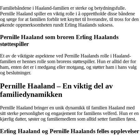
Familiebåndene i Haaland-familien er sterke og betydningsfulle.
Pernille Haaland spiller en viktig rolle i å opprettholde disse båndene
og sørge for at familien forblir tett knyttet til hverandre, til tross for den
økende oppmerksomheten rundt Erling Haalands suksess.
Pernille Haaland som broren Erling Haalands
støttespiller
Et av de viktigste aspektene ved Pernille Haalands rolle i Haaland-
familien er hennes rolle som brorens støttespiller. Hun er alltid der for
ham, enten det er i medgang eller motgang, og støtter ham i hans valg
og beslutninger.
Pernille Haaland – En viktig del av
familiedynamikken
Pernille Haaland bringer en unik dynamikk til familien Haaland med
sitt sterke personlighet og engasjement for familiens velferd. Hun er en
kjærlig datter, søster og familiemedlem som alltid setter familien først.
Erling Haaland og Pernille Haalands felles opplevelser