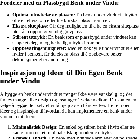
Fordeler med en Plassbygd Benk under Vindu:
Optimal utnyttelse av plassen:
En benk under vinduet utnytter
ofte en ellers tom eller lite brukbar plass i rommet.
Ekstra sitteplass:
Gir deg muligheten til å ha en ekstra sitteplass
uten å ta opp unødvendig gulvplass.
Stilrent uttrykk:
En benk som er plassbygd under vinduet kan
skape et elegant og helhetlig uttrykk i rommet.
Oppbevaringsmuligheter:
Med en bokhylle under vinduet eller
hyller i benken, får du ekstra plass til å oppbevare bøker,
dekorasjoner eller andre ting.
Inspirasjon og Ideer til Din Egen Benk
under Vindu
Å bygge en benk under vinduet trenger ikke være vanskelig, og det
finnes mange ulike design og løsninger å velge mellom. Du kan enten
velge å bygge den selv eller få hjelp av en håndverker. Her er noen
ideer og inspirasjon til hvordan du kan implementere en benk under
vinduet i ditt hjem:
Minimalistisk Design:
En enkel og stilren benk i hvitt eller tre
kan gi rommet et minimalistisk og moderne uttrykk.
Fransk Landstil:
En benk med svingede armlener og polstrede