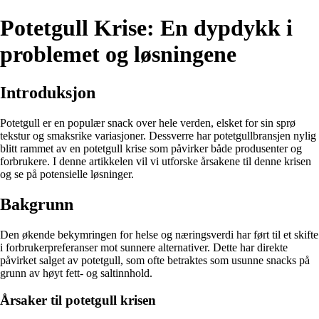
Potetgull Krise: En dypdykk i
problemet og løsningene
Introduksjon
Potetgull er en populær snack over hele verden, elsket for sin sprø
tekstur og smaksrike variasjoner. Dessverre har potetgullbransjen nylig
blitt rammet av en potetgull krise som påvirker både produsenter og
forbrukere. I denne artikkelen vil vi utforske årsakene til denne krisen
og se på potensielle løsninger.
Bakgrunn
Den økende bekymringen for helse og næringsverdi har ført til et skifte
i forbrukerpreferanser mot sunnere alternativer. Dette har direkte
påvirket salget av potetgull, som ofte betraktes som usunne snacks på
grunn av høyt fett- og saltinnhold.
Årsaker til potetgull krisen