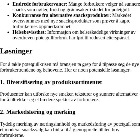
Endrede forbrukervaner:
Mange forbrukere velger nå sunnere
snacks som nøtter, frukt og grønnsaker i stedet for potetgull.
Konkurranse fra alternative snacksprodukter:
Markedet
oversvømmes med nye snacksprodukter som prøver å kapre
forbrukernes oppmerksomhet.
Helsebevissthet:
Informasjon om helseskadelige virkninger av
overdreven potetgullforbruk har ført til redusert etterspørsel.
Løsninger
For å takle potetgullkrisen må bransjen ta grep for å tilpasse seg de nye
forbrukertrendene og behovene. Her er noen potensielle løsninger:
1. Diversifisering av produktsortimentet
Produsenter kan utforske nye smaker, teksturer og sunnere alternativer
for å tiltrekke seg et bredere spekter av forbrukere.
2. Markedsføring og merking
Tydelig merking av næringsinnhold og markedsføring av potetgull som
et moderat snacksvalg kan bidra til å gjenopprette tilliten hos
forbrukerne.