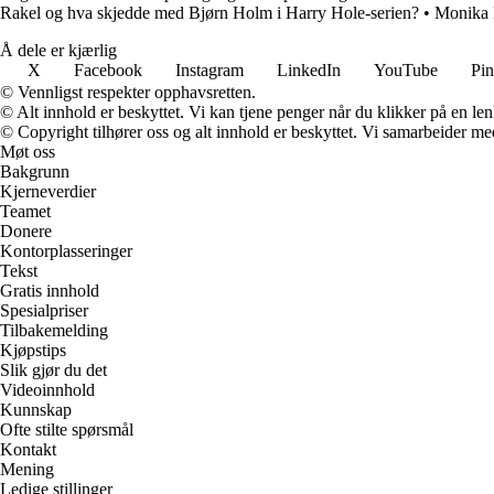
Rakel og hva skjedde med Bjørn Holm i Harry Hole-serien?
•
Monika K
Å dele er kjærlig
X
Facebook
Instagram
LinkedIn
YouTube
Pin
© Vennligst respekter opphavsretten.
© Alt innhold er beskyttet. Vi kan tjene penger når du klikker på en lenk
© Copyright tilhører oss og alt innhold er beskyttet. Vi samarbeider med
Møt oss
Bakgrunn
Kjerneverdier
Teamet
Donere
Kontorplasseringer
Tekst
Gratis innhold
Spesialpriser
Tilbakemelding
Kjøpstips
Slik gjør du det
Videoinnhold
Kunnskap
Ofte stilte spørsmål
Kontakt
Mening
Ledige stillinger