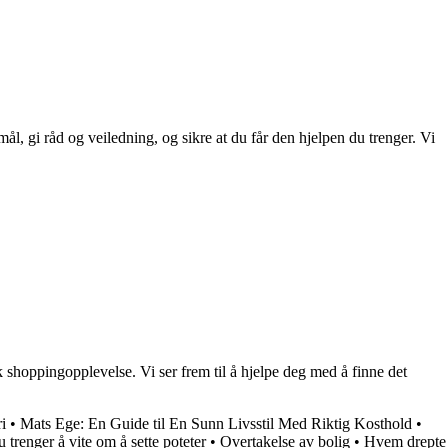
l, gi råd og veiledning, og sikre at du får den hjelpen du trenger. Vi
shoppingopplevelse. Vi ser frem til å hjelpe deg med å finne det
i
•
Mats Ege: En Guide til En Sunn Livsstil Med Riktig Kosthold
•
u trenger å vite om å sette poteter
•
Overtakelse av bolig
•
Hvem drepte