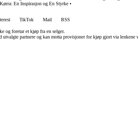
ørra: En Inspirasjon og En Styrke
•
terest
TikTok
Mail
RSS
e og foretar et kjøp fra en selger.
 utvalgte partnere og kan motta provisjoner for kjøp gjort via lenkene vå