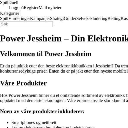
Spill
Duell
Logg på
Register
Mail nyheter
Kategorier
Spill
Vurderinger
Kampanjer
Strategi
Guider
Selvekskludering
Betting
Kas
Power Jessheim – Din Elektroni
Velkommen til Power Jessheim
Er du på utkikk etter den beste elektronikkbutikken i Jessheim? Da treng
konkurransedyktige priser. Enten du er på jakt etter den nyeste mobiltele
Våre Produkter
Hos Power Jessheim finner du et omfattende sortiment av elektronikk fr
oppdatert med den siste teknologien. Våre erfarne ansatte står klare ti
Noen av våre produkter inkluderer:
Smartphones og nettbrett
Lydprodukter som høyttalere og hodetelefoner