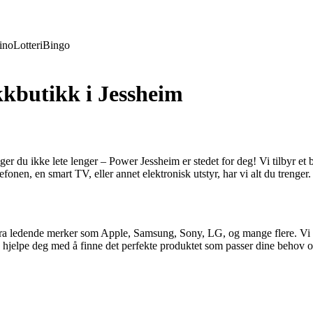
ino
Lotteri
Bingo
kkbutikk i Jessheim
er du ikke lete lenger – Power Jessheim er stedet for deg! Vi tilbyr et b
fonen, en smart TV, eller annet elektronisk utstyr, har vi alt du trenger.
a ledende merker som Apple, Samsung, Sony, LG, og mange flere. Vi stre
l å hjelpe deg med å finne det perfekte produktet som passer dine behov 