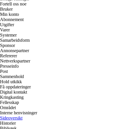
Fortell oss noe
Bruker
Min konto
Abonnement
Utgifter
Varer
Systemer
Samarbeidsform
Sponsor
Annonsepartner
Refererer
Nettverkspartner
Presseinfo
Post
Sammenhold
Hold utkikk
Få oppdateringer
Digital kontakt
Kringkasting
Fellesskap
Området
Interne henvisninger
Sideoversikt
Historier
Bibliotek