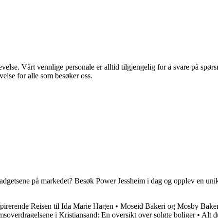
e. Vårt vennlige personale er alltid tilgjengelig for å svare på spørsmå
velse for alle som besøker oss.
 gadgetsene på markedet? Besøk Power Jessheim i dag og opplev en unik 
pirerende Reisen til Ida Marie Hagen
•
Moseid Bakeri og Mosby Baker
msoverdragelsene i Kristiansand: En oversikt over solgte boliger
•
Alt d