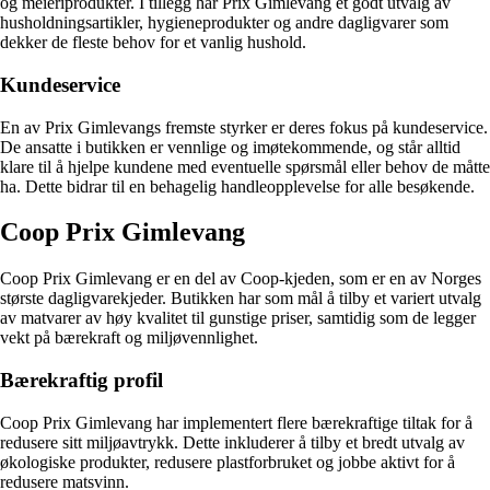
og meieriprodukter. I tillegg har Prix Gimlevang et godt utvalg av
husholdningsartikler, hygieneprodukter og andre dagligvarer som
dekker de fleste behov for et vanlig hushold.
Kundeservice
En av Prix Gimlevangs fremste styrker er deres fokus på kundeservice.
De ansatte i butikken er vennlige og imøtekommende, og står alltid
klare til å hjelpe kundene med eventuelle spørsmål eller behov de måtte
ha. Dette bidrar til en behagelig handleopplevelse for alle besøkende.
Coop Prix Gimlevang
Coop Prix Gimlevang er en del av Coop-kjeden, som er en av Norges
største dagligvarekjeder. Butikken har som mål å tilby et variert utvalg
av matvarer av høy kvalitet til gunstige priser, samtidig som de legger
vekt på bærekraft og miljøvennlighet.
Bærekraftig profil
Coop Prix Gimlevang har implementert flere bærekraftige tiltak for å
redusere sitt miljøavtrykk. Dette inkluderer å tilby et bredt utvalg av
økologiske produkter, redusere plastforbruket og jobbe aktivt for å
redusere matsvinn.