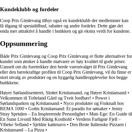
Kundeklubb og fordeler
Coop Prix Gimlevang tilbyr også en kundeklubb der medlemmer kan
få tilgang til spesialtilbud, rabatter og andre fordeler. Dette gjør det
enda mer attraktivt å handle i butikken og gir ekstra verdi for kundene.
Oppsummering
Både Prix Gimlevang og Coop Prix Gimlevang er flotte alternativer for
kunder som ønsker å handle matvarer av høy kvalitet til gode priser.
Uansett om du foretrekker den brede vareutvalget til Prix Gimlevang
eller den bærekraftige profilen til Coop Prix Gimlevang, vil du finne et
stort utvalg av produkter og en hyggelig handleopplevelse hos begge
butikkene.
Høyer Sørlandssenteret, Slottet Kristiansand, og Høyer Kristiansand
•
Velkommen til Tofteland Gård og Tveit Jordbær!
•
Power i
Sørlandsparken og Kristiansand
•
Nyco produkter og Fruktsalt hos
REMA 1000
•
Gottis Kristiansand: Et paradis for søtsaker
•
Jenny
Stray Spetalen – En Inspirerende Personlighet
•
Mats Ege: En Guide til
En Sunn Livsstil Med Riktig Kosthold
•
Verdens Farligste Fjell –
Vibeke Sefland
•
Sjeldne kattenavn
•
Den Beste Italienske Pizzaen i
Kristiansand – La Pizza
•