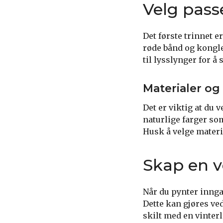
Velg pass
Det første trinnet e
røde bånd og kongle
til lysslynger for 
Materialer og
Det er viktig at du 
naturlige farger som
Husk å velge materia
Skap en 
Når du pynter innga
Dette kan gjøres ved 
skilt med en vinterl