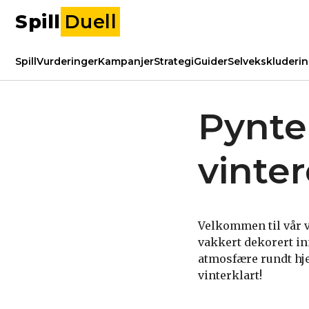
Spill
Duell
Spill
Vurderinger
Kampanjer
Strategi
Guider
Selvekskluderi
Pynte
vinte
Velkommen til vår v
vakkert dekorert i
atmosfære rundt hje
vinterklart!