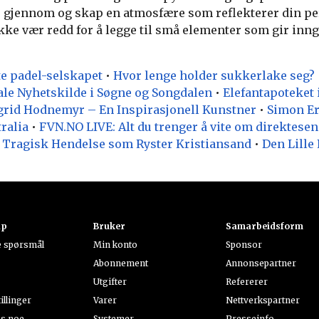
e gjennom og skap en atmosfære som reflekterer din pe
 ikke vær redd for å legge til små elementer som gir inng
te padel-selskapet
•
Hvor lenge holder sukkerlake seg?
ale Nyhetskilde i Søgne og Songdalen
•
Elefantapoteket 
grid Hodnemyr – En Inspirasjonell Kunstner
•
Simon Er
ralia
•
FVN.NO LIVE: Alt du trenger å vite om direktese
n Tragisk Hendelse som Ryster Kristiansand
•
Den Lille
ap
Bruker
Samarbeidsform
te spørsmål
Min konto
Sponsor
Abonnement
Annonsepartner
Utgifter
Refererer
illinger
Varer
Nettverkspartner
ss noe
Systemer
Presseinfo