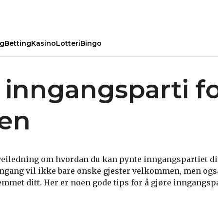
ng
Betting
Kasino
Lotteri
Bingo
 inngangsparti f
ren
eiledning om hvordan du kan pynte inngangspartiet ditt
nngang vil ikke bare ønske gjester velkommen, men ogs
mmet ditt. Her er noen gode tips for å gjøre inngangspar