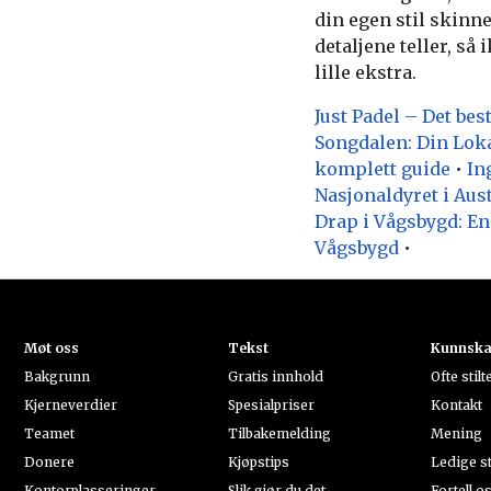
din egen stil skinn
detaljene teller, så
lille ekstra.
Just Padel – Det bes
Songdalen: Din Lok
komplett guide
•
In
Nasjonaldyret i Aust
Drap i Vågsbygd: E
Vågsbygd
•
Møt oss
Tekst
Kunnsk
Bakgrunn
Gratis innhold
Ofte stil
Kjerneverdier
Spesialpriser
Kontakt
Teamet
Tilbakemelding
Mening
Donere
Kjøpstips
Ledige st
Kontorplasseringer
Slik gjør du det
Fortell o