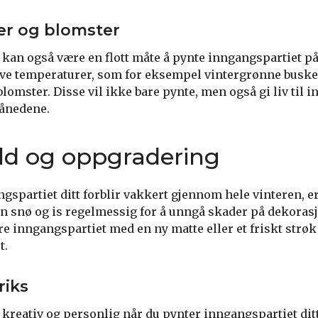
er og blomster
 kan også være en flott måte å pynte inngangspartiet på
ave temperaturer, som for eksempel vintergrønne busker
omster. Disse vil ikke bare pynte, men også gi liv til i
månedene.
ld og oppgradering
ngspartiet ditt forblir vakkert gjennom hele vinteren, er
rn snø og is regelmessig for å unngå skader på dekoras
e inngangspartiet med en ny matte eller et friskt strø
t.
riks
kreativ og personlig når du pynter inngangspartiet ditt