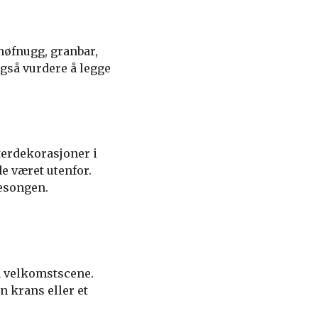
Snøfnugg, granbar,
også vurdere å legge
nterdekorasjoner i
de været utenfor.
sesongen.
n velkomstscene.
En krans eller et