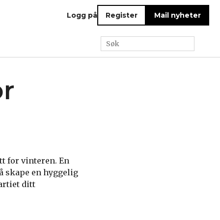
Logg på
Register
Mail nyheter
or
 for vinteren. En
å skape en hyggelig
tiet ditt