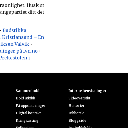
rsonlighet. Husk at
angspartiet ditt det
•
Budstikka
i Kristiansand – En
iksen Valvik
•
ndinger på fvn.no
•
 Prekestolen i
Sammenhold
Interne henvisninger
Hold utkikk
Sideoversikt
Få oppdateringer
Historier
Digital kontakt
Bibliotek
Kringkasting
Bloggside
Fellesskap
Innholdskilde