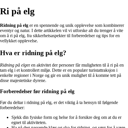
Ri på elg
Ridning på elg
er en spennende og unik opplevelse som kombinerer
eventyr og natur. I dette artikkelen vil vi utforske alt du trenger å vite
om å ri på elg, fra sikkerhetsaspekter til forberedelser og tips for en
vellykket opplevelse.
Hva er ridning på elg?
Ridning på elg
er en aktivitet der personer får muligheten til å ri på en
tam elg i et kontrollert miljø. Dette er en populær turistattraksjon i
enkelte regioner i Norge og gir en unik mulighet til å komme tett på
disse majestetiske dyrene.
Forberedelser før ridning på elg
Før du deltar i ridning på elg, er det viktig å ta hensyn til følgende
forberedelser:
Sjekk din fysiske form og helse for å forsikre deg om at du er
egnet til aktiviteten.
Ha på deg passende klær og sko for ridning, og sørg for å være