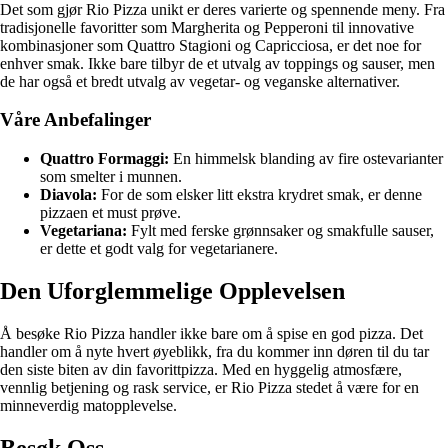
Det som gjør Rio Pizza unikt er deres varierte og spennende meny. Fra
tradisjonelle favoritter som Margherita og Pepperoni til innovative
kombinasjoner som Quattro Stagioni og Capricciosa, er det noe for
enhver smak. Ikke bare tilbyr de et utvalg av toppings og sauser, men
de har også et bredt utvalg av vegetar- og veganske alternativer.
Våre Anbefalinger
Quattro Formaggi:
En himmelsk blanding av fire ostevarianter
som smelter i munnen.
Diavola:
For de som elsker litt ekstra krydret smak, er denne
pizzaen et must prøve.
Vegetariana:
Fylt med ferske grønnsaker og smakfulle sauser,
er dette et godt valg for vegetarianere.
Den Uforglemmelige Opplevelsen
Å besøke Rio Pizza handler ikke bare om å spise en god pizza. Det
handler om å nyte hvert øyeblikk, fra du kommer inn døren til du tar
den siste biten av din favorittpizza. Med en hyggelig atmosfære,
vennlig betjening og rask service, er Rio Pizza stedet å være for en
minneverdig matopplevelse.
Besøk Oss