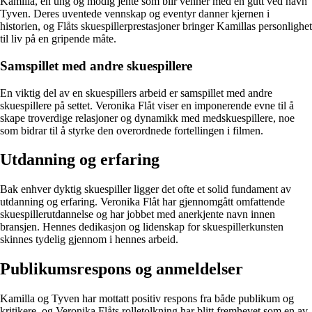
Kamilla, en ung og modig jente som blir venner med en gutt ved navn
Tyven. Deres uventede vennskap og eventyr danner kjernen i
historien, og Flåts skuespillerprestasjoner bringer Kamillas personlighet
til liv på en gripende måte.
Samspillet med andre skuespillere
En viktig del av en skuespillers arbeid er samspillet med andre
skuespillere på settet. Veronika Flåt viser en imponerende evne til å
skape troverdige relasjoner og dynamikk med medskuespillere, noe
som bidrar til å styrke den overordnede fortellingen i filmen.
Utdanning og erfaring
Bak enhver dyktig skuespiller ligger det ofte et solid fundament av
utdanning og erfaring. Veronika Flåt har gjennomgått omfattende
skuespillerutdannelse og har jobbet med anerkjente navn innen
bransjen. Hennes dedikasjon og lidenskap for skuespillerkunsten
skinnes tydelig gjennom i hennes arbeid.
Publikumsrespons og anmeldelser
Kamilla og Tyven har mottatt positiv respons fra både publikum og
kritikere, og Veronika Flåts rolletolkning har blitt fremhevet som en av