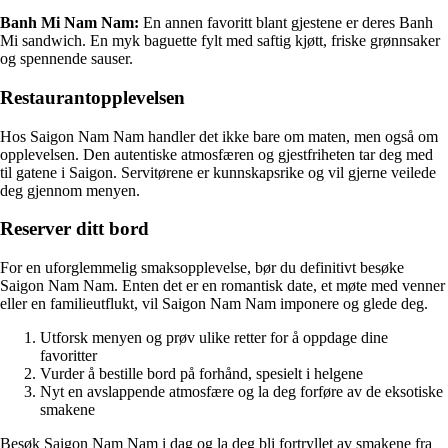
Banh Mi Nam Nam:
En annen favoritt blant gjestene er deres Banh
Mi sandwich. En myk baguette fylt med saftig kjøtt, friske grønnsaker
og spennende sauser.
Restaurantopplevelsen
Hos Saigon Nam Nam handler det ikke bare om maten, men også om
opplevelsen. Den autentiske atmosfæren og gjestfriheten tar deg med
til gatene i Saigon. Servitørene er kunnskapsrike og vil gjerne veilede
deg gjennom menyen.
Reserver ditt bord
For en uforglemmelig smaksopplevelse, bør du definitivt besøke
Saigon Nam Nam. Enten det er en romantisk date, et møte med venner
eller en familieutflukt, vil Saigon Nam Nam imponere og glede deg.
Utforsk menyen og prøv ulike retter for å oppdage dine
favoritter
Vurder å bestille bord på forhånd, spesielt i helgene
Nyt en avslappende atmosfære og la deg forføre av de eksotiske
smakene
Besøk Saigon Nam Nam i dag og la deg bli fortryllet av smakene fra