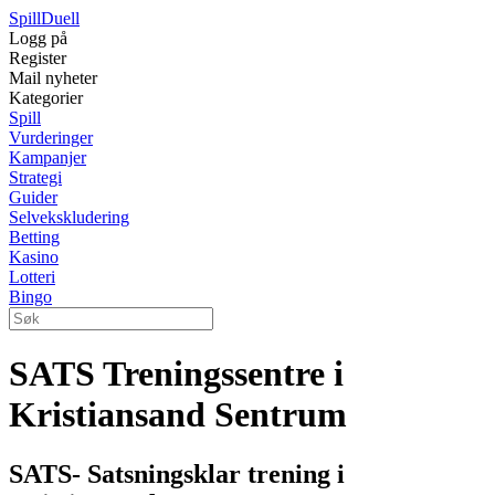
Spill
Duell
Logg på
Register
Mail nyheter
Kategorier
Spill
Vurderinger
Kampanjer
Strategi
Guider
Selvekskludering
Betting
Kasino
Lotteri
Bingo
SATS Treningssentre i
Kristiansand Sentrum
SATS- Satsningsklar trening i