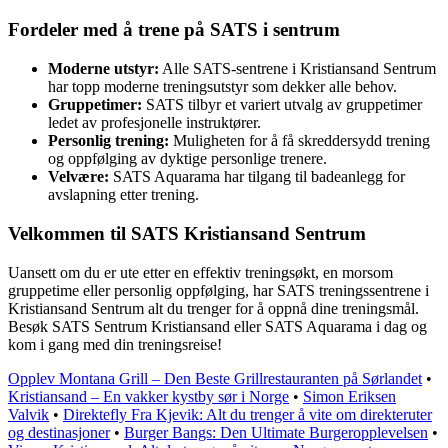
Fordeler med å trene på SATS i sentrum
Moderne utstyr:
Alle SATS-sentrene i Kristiansand Sentrum
har topp moderne treningsutstyr som dekker alle behov.
Gruppetimer:
SATS tilbyr et variert utvalg av gruppetimer
ledet av profesjonelle instruktører.
Personlig trening:
Muligheten for å få skreddersydd trening
og oppfølging av dyktige personlige trenere.
Velvære:
SATS Aquarama har tilgang til badeanlegg for
avslapning etter trening.
Velkommen til SATS Kristiansand Sentrum
Uansett om du er ute etter en effektiv treningsøkt, en morsom
gruppetime eller personlig oppfølging, har SATS treningssentrene i
Kristiansand Sentrum alt du trenger for å oppnå dine treningsmål.
Besøk SATS Sentrum Kristiansand eller SATS Aquarama i dag og
kom i gang med din treningsreise!
Opplev Montana Grill – Den Beste Grillrestauranten på Sørlandet
•
Kristiansand – En vakker kystby sør i Norge
•
Simon Eriksen
Valvik
•
Direktefly Fra Kjevik: Alt du trenger å vite om direkteruter
og destinasjoner
•
Burger Bangs: Den Ultimate Burgeropplevelsen
•