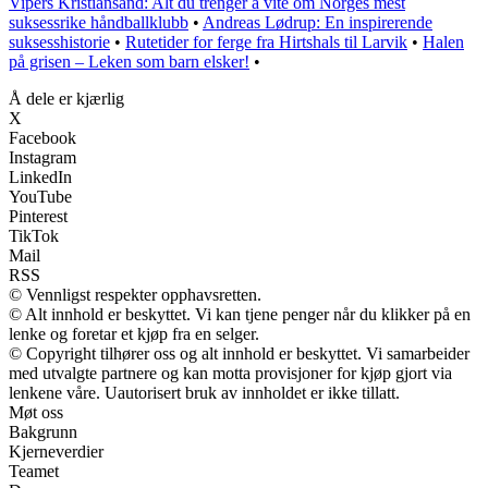
Vipers Kristiansand: Alt du trenger å vite om Norges mest
suksessrike håndballklubb
•
Andreas Lødrup: En inspirerende
suksesshistorie
•
Rutetider for ferge fra Hirtshals til Larvik
•
Halen
på grisen – Leken som barn elsker!
•
Å dele er kjærlig
X
Facebook
Instagram
LinkedIn
YouTube
Pinterest
TikTok
Mail
RSS
© Vennligst respekter opphavsretten.
© Alt innhold er beskyttet. Vi kan tjene penger når du klikker på en
lenke og foretar et kjøp fra en selger.
© Copyright tilhører oss og alt innhold er beskyttet. Vi samarbeider
med utvalgte partnere og kan motta provisjoner for kjøp gjort via
lenkene våre. Uautorisert bruk av innholdet er ikke tillatt.
Møt oss
Bakgrunn
Kjerneverdier
Teamet