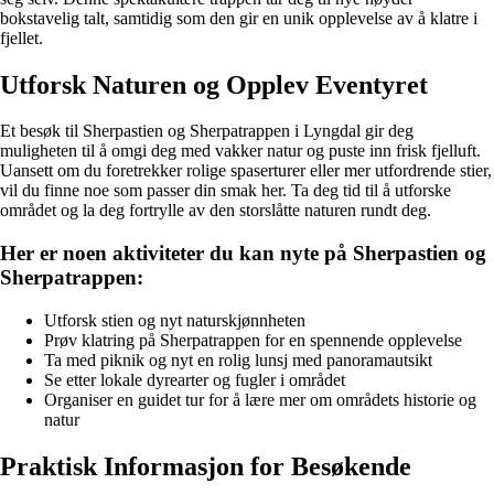
bokstavelig talt, samtidig som den gir en unik opplevelse av å klatre i
fjellet.
Utforsk Naturen og Opplev Eventyret
Et besøk til Sherpastien og Sherpatrappen i Lyngdal gir deg
muligheten til å omgi deg med vakker natur og puste inn frisk fjelluft.
Uansett om du foretrekker rolige spaserturer eller mer utfordrende stier,
vil du finne noe som passer din smak her. Ta deg tid til å utforske
området og la deg fortrylle av den storslåtte naturen rundt deg.
Her er noen aktiviteter du kan nyte på Sherpastien og
Sherpatrappen:
Utforsk stien og nyt naturskjønnheten
Prøv klatring på Sherpatrappen for en spennende opplevelse
Ta med piknik og nyt en rolig lunsj med panoramautsikt
Se etter lokale dyrearter og fugler i området
Organiser en guidet tur for å lære mer om områdets historie og
natur
Praktisk Informasjon for Besøkende