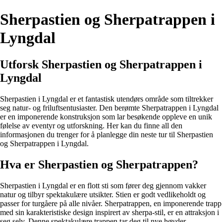
Sherpastien og Sherpatrappen i
Lyngdal
Utforsk Sherpastien og Sherpatrappen i
Lyngdal
Sherpastien i Lyngdal er et fantastisk utendørs område som tiltrekker
seg natur- og friluftsentusiaster. Den berømte Sherpatrappen i Lyngdal
er en imponerende konstruksjon som lar besøkende oppleve en unik
følelse av eventyr og utforskning. Her kan du finne all den
informasjonen du trenger for å planlegge din neste tur til Sherpastien
og Sherpatrappen i Lyngdal.
Hva er Sherpastien og Sherpatrappen?
Sherpastien i Lyngdal er en flott sti som fører deg gjennom vakker
natur og tilbyr spektakulære utsikter. Stien er godt vedlikeholdt og
passer for turgåere på alle nivåer. Sherpatrappen, en imponerende trapp
med sin karakteristiske design inspirert av sherpa-stil, er en attraksjon i
seg selv. Denne spektakulære trappen tar deg til nye høyder