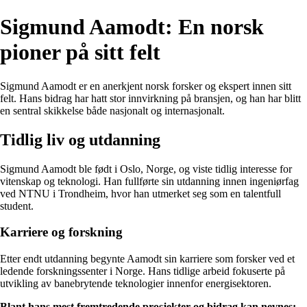
Sigmund Aamodt: En norsk
pioner på sitt felt
Sigmund Aamodt er en anerkjent norsk forsker og ekspert innen sitt
felt. Hans bidrag har hatt stor innvirkning på bransjen, og han har blitt
en sentral skikkelse både nasjonalt og internasjonalt.
Tidlig liv og utdanning
Sigmund Aamodt ble født i Oslo, Norge, og viste tidlig interesse for
vitenskap og teknologi. Han fullførte sin utdanning innen ingeniørfag
ved NTNU i Trondheim, hvor han utmerket seg som en talentfull
student.
Karriere og forskning
Etter endt utdanning begynte Aamodt sin karriere som forsker ved et
ledende forskningssenter i Norge. Hans tidlige arbeid fokuserte på
utvikling av banebrytende teknologier innenfor energisektoren.
Blant hans mest fremtredende prosjekter og bidrag kan nevnes: