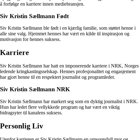
å forfølge en karriere innen mediebransjen.
Siv Kristin Sællmann Født
Siv Kristin Sællmann ble født i en kjærlig familie, som støttet henne i
alle sine valg. Hjemmet hennes har vært en kilde til inspirasjon og
motivasjon for hennes suksess.
Karriere
Siv Kristin Sællmann har hatt en imponerende karriere i NRK, Norges
ledende kringkastingsselskap. Hennes profesjonalitet og engasjement
har gjort henne til en respektert journalist og programleder.
Siv Kristin Sællmann NRK
Siv Kristin Sællmann har markert seg som en dyktig journalist i NRK.
Hun har ledet flere vellykkede program og har vært en viktig
bidragsyter til kanalens suksess.
Personlig Liv
Utenfor karrieren er Siv Kristin Sællmann en omsorgsfull mor og