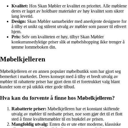
Kvalitet:
Hos Skan Møbler er kvalitet en prioritet. Alle møblene
deres er laget av holdbare materialer av høy kvalitet som sikrer
lang levetid.
Design:
Skan Møbler samarbeider med anerkjente designere for
å tilby et unikt og stilrent utvalg av møbler som passer til ethvert
hjem.
Pris:
Selv om kvaliteten er høy, tilbyr Skan Møbler
konkurransedyktige priser slik at møbelshopping ikke trenger å
tømme lommeboken din.
Møbelkjelleren
Møbelkjelleren er en annen populær møbelbutikk som har gjort seg
bemerket i markedet. Deres konsept med å tilby et bredt utvalg av
møbler til rabatterte priser har gjort dem til et foretrukket valg blant
kunder som er på utkikk etter gode tilbud.
Hva kan du forvente å finne hos Møbelkjelleren?
Rabatterte priser:
Møbelkjelleren har et konstant skiftende
utvalg av møbler til nedsatte priser, noe som gjør det til et flott
sted å finne kvalitetsmøbler til en brøkdel av prisen.
Mangfoldig utvalg:
Enten du er ute etter moderne, klassiske