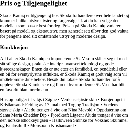
Pris og Tilgjengelighet
Skoda Kamiq er tilgjengelig hos Skoda-forhandlere over hele landet og
kommer i ulike utstyrsnivåer og fargevalg slik at du kan velge den
modellen som passer best for deg. Prisen på Skoda Kamiq varierer
basert på modell og ekstrautstyr, men generelt sett tilbyr den god valuta
for pengene med sitt omfattende utstyr og moderne design.
Konklusjon
Alt i alt er Skoda Kamiq en imponerende SUV som skiller seg ut med
sitt stilige design, praktiske interiør, avansert teknologi og gode
kjøreegenskaper. Enten du er ute etter en familiebil, en pendlerbil eller
en bil for eventyrlystne utflukter, er Skoda Kamiq et godt valg som vil
imøtekomme dine behov. Besøk din lokale Skoda-forhandler for å
oppleve Skoda Kamiq selv og finn ut hvorfor denne SUV-en har blitt
en favoritt blant nordmenn.
Hus og boliger til salgs i Søgne
•
Verdens største skip
•
Borgertoget i
Kristiansand: Feiring av 17. mai med Tog og Tradisjon
•
Verdens
største skip
•
Alt du trenger å vite om Nina Mevold
•
Oppdatering om
Santa Maria Cheddar Dip
•
Fjordkraft Ligaen: Alt du trenger å vite om
den norske ishockeyligaen
•
Halloween Sminke for Voksne: Skummel
og Fantasifull!
•
Monsoon i Kristiansand
•