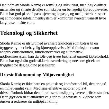
Det indre av Skoda Kamiq er romslig og luksuriøst, med høykvalitets
materialer og smarte detaljer som skaper en behagelig kjøreopplevelse.
Bilen har god plass til passasjerer og bagasje, og med justerbare seter
og et moderne infotainmentsystem er komforten ivaretatt uansett hvor
lang reisen måtte være.
Teknologi og Sikkerhet
Skoda Kamiq er utstyrt med avansert teknologi som bidrar til en
tryggere og mer behagelig kjøreopplevelse. Med funksjoner som
adaptiv cruisekontroll, blindsonevarsler og automatisk
nødbremsesystem kan du føle deg trygg bak rattet uansett kjøreforhold.
Bilen har også fått gode sikkerhetsvurderinger, noe som gir ekstra
trygghet for deg og dine passasjerer.
Drivstofføkonomi og Miljøvennlighet
Skoda Kamiq er ikke bare en praktisk og komfortabel bil, den er også
en miljøvennlig valg. Med sine effektive motorer og lavt
drivstofforbruk bidrar den til reduserte utslipp og lavere driftskostnader.
Dette gjør den til et attraktivt valg for miljøbevisste bilkjøpere som
ønsker å redusere sin miljøpåvirkning.