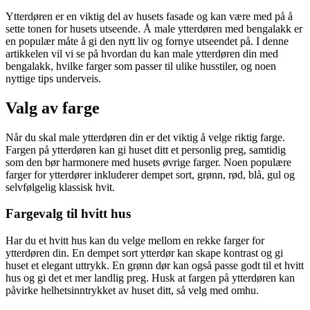
Ytterdøren er en viktig del av husets fasade og kan være med på å
sette tonen for husets utseende. Å male ytterdøren med bengalakk er
en populær måte å gi den nytt liv og fornye utseendet på. I denne
artikkelen vil vi se på hvordan du kan male ytterdøren din med
bengalakk, hvilke farger som passer til ulike husstiler, og noen
nyttige tips underveis.
Valg av farge
Når du skal male ytterdøren din er det viktig å velge riktig farge.
Fargen på ytterdøren kan gi huset ditt et personlig preg, samtidig
som den bør harmonere med husets øvrige farger. Noen populære
farger for ytterdører inkluderer dempet sort, grønn, rød, blå, gul og
selvfølgelig klassisk hvit.
Fargevalg til hvitt hus
Har du et hvitt hus kan du velge mellom en rekke farger for
ytterdøren din. En dempet sort ytterdør kan skape kontrast og gi
huset et elegant uttrykk. En grønn dør kan også passe godt til et hvitt
hus og gi det et mer landlig preg. Husk at fargen på ytterdøren kan
påvirke helhetsinntrykket av huset ditt, så velg med omhu.