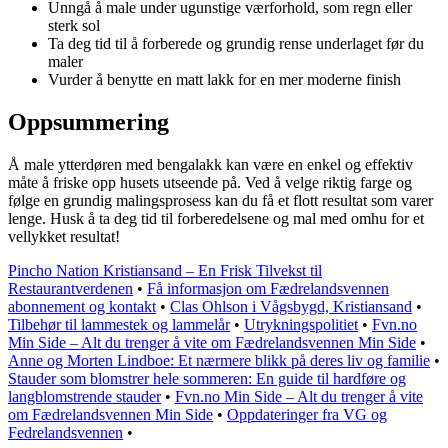
Unngå å male under ugunstige værforhold, som regn eller
sterk sol
Ta deg tid til å forberede og grundig rense underlaget før du
maler
Vurder å benytte en matt lakk for en mer moderne finish
Oppsummering
Å male ytterdøren med bengalakk kan være en enkel og effektiv
måte å friske opp husets utseende på. Ved å velge riktig farge og
følge en grundig malingsprosess kan du få et flott resultat som varer
lenge. Husk å ta deg tid til forberedelsene og mal med omhu for et
vellykket resultat!
Pincho Nation Kristiansand – En Frisk Tilvekst til
Restaurantverdenen
•
Få informasjon om Fædrelandsvennen
abonnement og kontakt
•
Clas Ohlson i Vågsbygd, Kristiansand
•
Tilbehør til lammestek og lammelår
•
Utrykningspolitiet
•
Fvn.no
Min Side – Alt du trenger å vite om Fædrelandsvennen Min Side
•
Anne og Morten Lindboe: Et nærmere blikk på deres liv og familie
•
Stauder som blomstrer hele sommeren: En guide til hardføre og
langblomstrende stauder
•
Fvn.no Min Side – Alt du trenger å vite
om Fædrelandsvennen Min Side
•
Oppdateringer fra VG og
Fedrelandsvennen
•