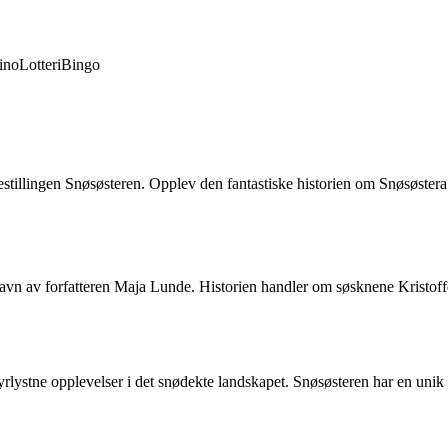
ino
Lotteri
Bingo
stillingen Snøsøsteren. Opplev den fantastiske historien om Snøsøster
avn av forfatteren Maja Lunde. Historien handler om søsknene Kristoff
yrlystne opplevelser i det snødekte landskapet. Snøsøsteren har en unik e