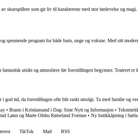
e av skuespillere som gir liv til karakterene med stor innlevelse og ma
riert og spennende program for både barn, unge og voksne. Med sitt mod
fantastisk utsikt og atmosfære før forestillingen begynner. Teateret er l
i god tid, da forestillingen ofte blir raskt utsolgt. Ta med familie og 
lay
•
Brann i Kristiansand i Dag: Siste Nytt og Informasjon
•
Tekstmeld
tad Lønn og Marte Olsbu Røiseland Formue
•
Ny butikkåpning i Sørl
terest
TikTok
Mail
RSS