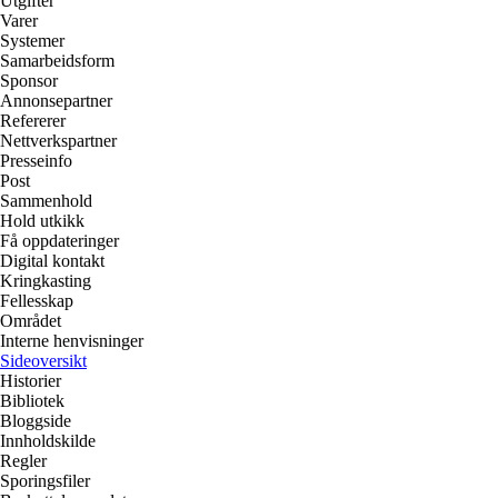
Utgifter
Varer
Systemer
Samarbeidsform
Sponsor
Annonsepartner
Refererer
Nettverkspartner
Presseinfo
Post
Sammenhold
Hold utkikk
Få oppdateringer
Digital kontakt
Kringkasting
Fellesskap
Området
Interne henvisninger
Sideoversikt
Historier
Bibliotek
Bloggside
Innholdskilde
Regler
Sporingsfiler