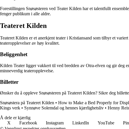
Forestillingen Snøsøsteren ved Teater Kilden har et talentfullt ensembl
fenger publikum i alle aldre.
Teateret Kilden
Teateret Kilden er et anerkjent teater i Kristiansand som tilbyr et va
teateropplevelser av høy kvalitet.
Beliggenhet
Kilden Teater ligger vakkert til ved bredden av Otra-elven og gir deg en 
minneverdig teateropplevelse.
Billetter
Ønsker du å oppleve Snøsøsteren på Teateret Kilden? Sikre deg billetter 
Snøsøstera på Teateret Kilden
•
How to Make a Bed Properly for Disp
Kings verk
•
Synnøve Solemdal og hennes kjærlighetsliv
•
Henny Reis
Å dele er kjærlig
X
Facebook
Instagram
LinkedIn
YouTube
Pin
© Vennligst respekter opphavsretten.