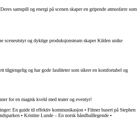
gi. Deres samspill og energi på scenen skaper en gripende atmosfære som
erne sceneutstyr og dyktige produksjonsteam skaper Kilden unike
ett tilgjengelig og har gode fasiliteter som sikrer en komfortabel og
venner for en magisk kveld med teater og eventyr!
inger: En guide til effektiv kommunikasjon
•
Filmer basert på Stephen
andsparken
•
Kristine Lunde – En norsk håndballlegende
•