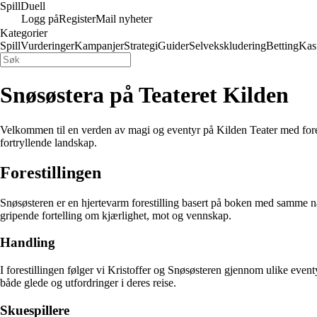
Spill
Duell
Logg på
Register
Mail nyheter
Kategorier
Spill
Vurderinger
Kampanjer
Strategi
Guider
Selvekskludering
Betting
Kas
Snøsøstera på Teateret Kilden
Velkommen til en verden av magi og eventyr på Kilden Teater med fore
fortryllende landskap.
Forestillingen
Snøsøsteren er en hjertevarm forestilling basert på boken med samme n
gripende fortelling om kjærlighet, mot og vennskap.
Handling
I forestillingen følger vi Kristoffer og Snøsøsteren gjennom ulike event
både glede og utfordringer i deres reise.
Skuespillere