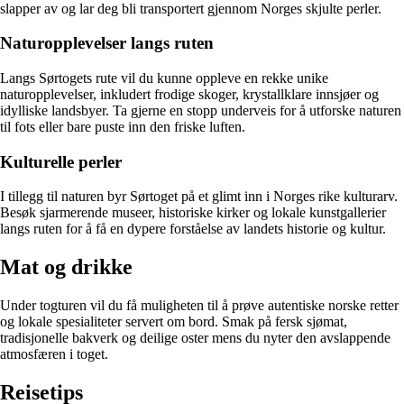
slapper av og lar deg bli transportert gjennom Norges skjulte perler.
Naturopplevelser langs ruten
Langs Sørtogets rute vil du kunne oppleve en rekke unike
naturopplevelser, inkludert frodige skoger, krystallklare innsjøer og
idylliske landsbyer. Ta gjerne en stopp underveis for å utforske naturen
til fots eller bare puste inn den friske luften.
Kulturelle perler
I tillegg til naturen byr Sørtoget på et glimt inn i Norges rike kulturarv.
Besøk sjarmerende museer, historiske kirker og lokale kunstgallerier
langs ruten for å få en dypere forståelse av landets historie og kultur.
Mat og drikke
Under togturen vil du få muligheten til å prøve autentiske norske retter
og lokale spesialiteter servert om bord. Smak på fersk sjømat,
tradisjonelle bakverk og deilige oster mens du nyter den avslappende
atmosfæren i toget.
Reisetips