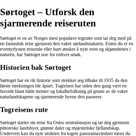
Sørtoget – Utforsk den
sjarmerende reiseruten
Sørtoget er en av Norges mest populære togruter som tar deg med på
en fantastisk reise gjennom den vakre sørlandsnaturen. Enten du er en
eventyrlysten reisende eller bare ønsker å nyte roen og skjønnheten i
naturen, har Sørtoget noe for enhver smak.
Historien bak Sørtoget
Sørtoget har en rik historie som strekker seg tilbake til 1935 da den
første strekningen ble åpnet. Togreisen har siden den gang vært en
favoritt blant både turister og lokalbefolkning på grunn av de vakre
naturlandskapene og sjarmerende byene den passerer.
Togreisens rute
Sørtoget starter sin reise fra Oslos sentralstasjon og tar deg gjennom
pittoreske landsbyer, grønne daler og majestetiske fjellandskap.
Underveis kan du nyte utsikten fra togets panoramavinduer mens du