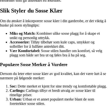
elementer som gir antrekket en lekenhet.
Slik Styler du Sosse Klær
Om du ønsker å inkorporere sosse klær i din garderobe, er det viktig å
huske på noen stylingtips:
Miks og Match:
Kombiner ulike sosse plagg for å skape et
unikt og personlig uttrykk.
Accessorize:
Tilføy tilbehør som kule caps, smykker og
solbriller for å fullføre antrekket ditt.
Vær Komfortabel:
Sosse stilen handler om komfort, så velg
plagg som både ser bra ut og føles bra å ha på seg.
Populære Sosse Merker å Vurdere
Dersom du leter etter sosse klær av god kvalitet, kan det være lurt å se
nærmere på følgende merker:
Soc:
Dette merket er kjent for sine trendy og komfortable plagg.
Carlings:
Carlings tilbyr et bredt utvalg av sosse klær til
rimelige priser.
Urban:
Urban er et annet populært merke blant de som
foretrekker sosse stilen.