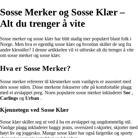
Sosse Merker og Sosse Klær –
Alt du trenger å vite
Sosse merker og sosse klær har blitt stadig mer populært blant folk i
Norge. Men hva er egentlig sosse klær og hvordan skiller de seg fra
andre klesstiler? I denne artikkelen vil vi utforske alt du trenger å vite
om sosse merker og sosse klær.
Hva er Sosse Merker?
Sosse merker refererer til klesmerker som vanligvis er assosiert med
den sosse stilen. Disse merkene fokuserer ofte på komfortable plagg
med et avslappet preg. Noen populære sosse merker inkluderer
Soc
,
Carlings
og
Urban
.
Kjennetegn ved Sosse Klær
Sosse klær skiller seg ut ved å ha en avslappet og ungdommelig stil.
Vanlige plagg inkluderer baggy jeans, oversized t-skjorter, skjorter med
høyt liv og joggesko. Mange sosse klær har også fargerike og sporty