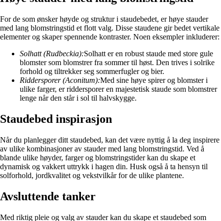
For de som ønsker høyde og struktur i staudebedet, er høye stauder
med lang blomstringstid et flott valg. Disse staudene gir bedet vertikale
elementer og skaper spennende kontraster. Noen eksempler inkluderer:
Solhatt (Rudbeckia):
Solhatt er en robust staude med store gule
blomster som blomstrer fra sommer til høst. Den trives i solrike
forhold og tiltrekker seg sommerfugler og bier.
Riddersporer (Aconitum):
Med sine høye spirer og blomster i
ulike farger, er riddersporer en majestetisk staude som blomstrer
lenge når den står i sol til halvskygge.
Staudebed inspirasjon
Når du planlegger ditt staudebed, kan det være nyttig å la deg inspirere
av ulike kombinasjoner av stauder med lang blomstringstid. Ved å
blande ulike høyder, farger og blomstringstider kan du skape et
dynamisk og vakkert uttrykk i hagen din. Husk også å ta hensyn til
solforhold, jordkvalitet og vekstvilkår for de ulike plantene.
Avsluttende tanker
Med riktig pleie og valg av stauder kan du skape et staudebed som