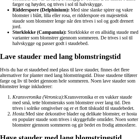
farger og høyder, og trives i sol til halvskygge.
Ridderspore (Delphinium):
Med sine slanke spirer og vakre
blomster i blått, lilla eller rosa, er ridderspore en majestetisk
staude som blomstrer lenge når den trives i sol og godt drenert
jord.
Storklokke (Campanula):
Storklokke er en allsidig staude med
varianter som blomstrer gjennom sommeren. De trives i sol til
halvskygge og passer godt i staudebed.
Lave stauder med lang blomstringstid
Hvis du har et staudebed med plass til lave stauder, finnes det flere
alternativer for planter med lang blomstringstid. Disse staudene tilfører
farge og liv til bedet gjennom hele sommeren. Noen lave stauder som
blomstrer lenge inkluderer:
Kransveronika (Veronica):
Kransveronika er en vakker staude
med små, tette blomsteraks som blomstrer over lang tid. Den
trives i solrike omgivelser og er et flott tilskudd til staudebedet.
Hosta:
Med sine dekorative blader og delikate blomster, er hosta
en populær staude som trives i skyggefulle områder. Noen sorter
blomstrer gjennom sommeren og gir bedet en frodig atmosfære.
Høye stauder med lang blomstringstid