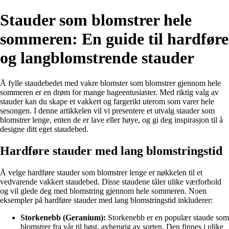
Stauder som blomstrer hele
sommeren: En guide til hardføre
og langblomstrende stauder
Å fylle staudebedet med vakre blomster som blomstrer gjennom hele
sommeren er en drøm for mange hageentusiaster. Med riktig valg av
stauder kan du skape et vakkert og fargerikt uterom som varer hele
sesongen. I denne artikkelen vil vi presentere et utvalg stauder som
blomstrer lenge, enten de er lave eller høye, og gi deg inspirasjon til å
designe ditt eget staudebed.
Hardføre stauder med lang blomstringstid
Å velge hardføre stauder som blomstrer lenge er nøkkelen til et
vedvarende vakkert staudebed. Disse staudene tåler ulike værforhold
og vil glede deg med blomstring gjennom hele sommeren. Noen
eksempler på hardføre stauder med lang blomstringstid inkluderer:
Storkenebb (Geranium):
Storkenebb er en populær staude som
blomstrer fra vår til høst, avhengig av sorten. Den finnes i ulike